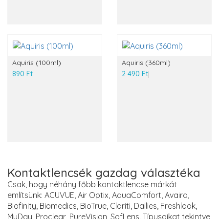
Aquiris (100ml)
Aquiris (360ml)
890 Ft
2 490 Ft
Kontaktlencsék gazdag választéka
Csak, hogy néhány főbb kontaktlencse márkát
említsünk: ACUVUE, Air Optix, AquaComfort, Avaira,
Biofinity, Biomedics, BioTrue, Clariti, Dailies, Freshlook,
MyDay, Proclear, PureVision, SofLens. Típusaikat tekintve