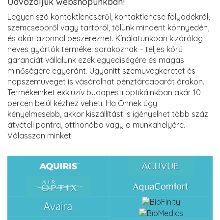
Üdvözöljük webshopunkban!
Legyen szó kontaktlencséről, kontaktlencse folyadékról,
szemcseppről vagy tartóról, tőlünk mindent könnyedén,
és akár azonnal beszerezhet. Kínálatunkban kizárólag
neves gyártók termékei sorakoznak – teljes körű
garanciát vállalunk ezek egyediségére és magas
minőségére egyaránt. Ugyanitt szemüvegkeretet és
napszemüveget is vásárolhat pénztárcabarát árakon.
Termékeinket exkluzív budapesti optikáinkban akár 10
percen belül kézhez veheti. Ha Önnek úgy
kényelmesebb, akkor kiszállítást is igényelhet több száz
átvételi pontra, otthonába vagy a munkahelyére.
Válasszon minket!