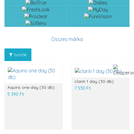
Összes márka
Szűrők
clariti 1 day (30 db)
Aquiris one day (30 db)
7 530 Ft
5 390 Ft