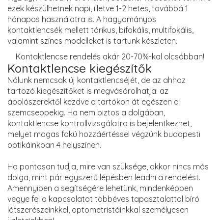
ezek készülhetnek napi, illetve 1-2 hetes, továbbá 1
hónapos használatra is. A hagyományos
kontaktlencsék mellett tórikus, bifokális, multifokális,
valamint színes modelleket is tartunk készleten.
Kontaktlencse rendelés akár 20-70%-kal olcsóbban!
Kontaktlencse kiegészítők
Nálunk nemcsak új kontaktlencséjét, de az ahhoz
tartozó kiegészítőket is megvásárolhatja: az
ápolószerektől kezdve a tartókon át egészen a
szemcseppekig. Ha nem biztos a dolgában,
kontaktlencse kontrollvizsgálatra is bejelentkezhet,
melyet magas fokú hozzáértéssel végzünk budapesti
optikáinkban 4 helyszínen.
Ha pontosan tudja, mire van szüksége, akkor nincs más
dolga, mint pár egyszerű lépésben leadni a rendelést.
Amennyiben a segítségére lehetünk, mindenképpen
vegye fel a kapcsolatot többéves tapasztalattal bíró
látszerészeinkkel, optometristáinkkal személyesen