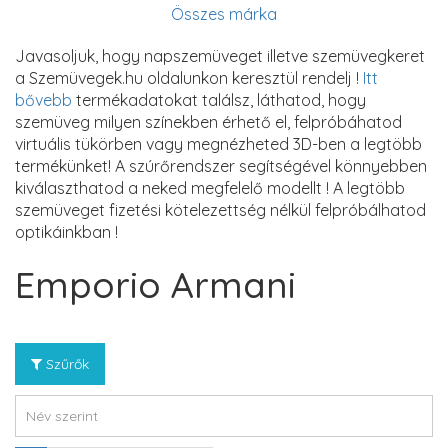
Összes márka
Javasoljuk, hogy napszemüveget illetve szemüvegkeret
a Szemüvegek.hu oldalunkon keresztül rendelj !
Itt
bővebb
termékadatokat találsz, láthatod, hogy
szemüveg milyen színekben érhető el, felpróbáhatod
virtuális tükörben vagy megnézheted 3D-ben a legtöbb
termékünket! A szúrőrendszer segítségével könnyebben
kiválaszthatod a neked megfelelő modellt ! A legtöbb
szemüveget fizetési kötelezettség nélkül felpróbálhatod
optikáinkban !
Emporio Armani
Szűrők