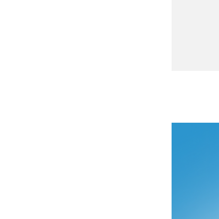
prev
 –