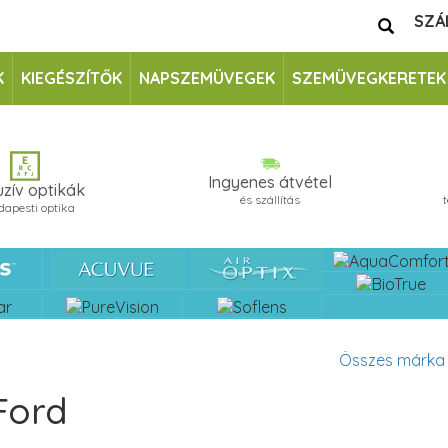
SZÁ
K
KIEGÉSZÍTŐK
NAPSZEMÜVEGEK
SZEMÜVEGKERETEK
Ingyenes átvétel
uzív optikák
és szállítás
dapesti optika
Összes márka
Ford