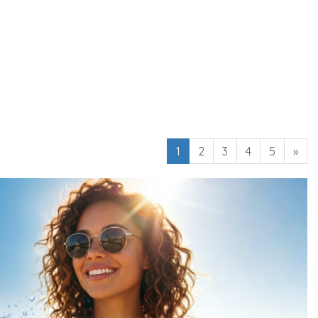
1
2
3
4
5
»
next