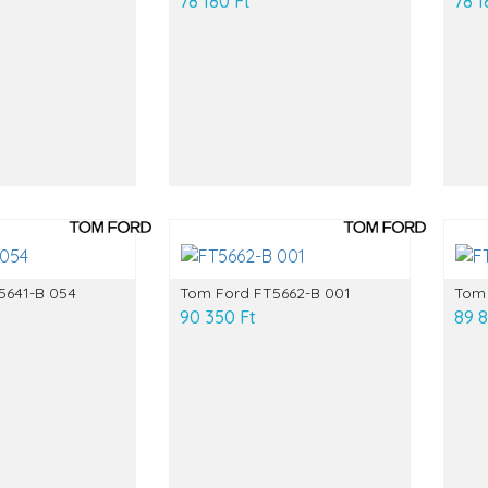
78 180 Ft
78 1
5641-B 054
Tom Ford FT5662-B 001
Tom 
90 350 Ft
89 8