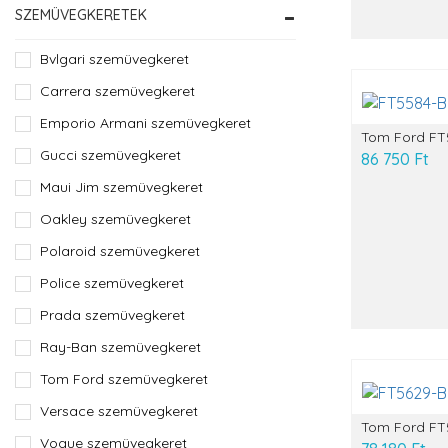
SZEMÜVEGKERETEK
Bvlgari szemüvegkeret
Carrera szemüvegkeret
Emporio Armani szemüvegkeret
Tom Ford FT
Gucci szemüvegkeret
86 750 Ft
Maui Jim szemüvegkeret
Oakley szemüvegkeret
Polaroid szemüvegkeret
Police szemüvegkeret
Prada szemüvegkeret
Ray-Ban szemüvegkeret
Tom Ford szemüvegkeret
Versace szemüvegkeret
Tom Ford FT
Vogue szemüvegkeret