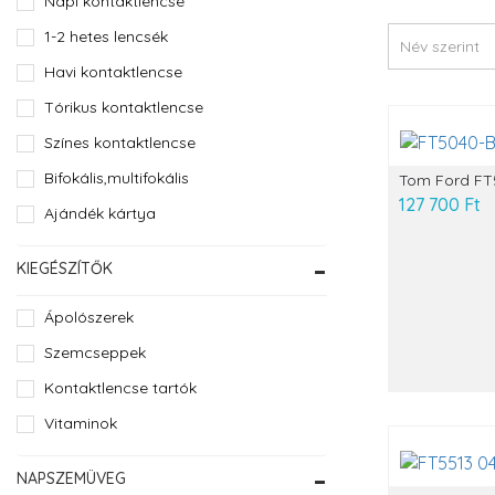
Napi kontaktlencse
1-2 hetes lencsék
Havi kontaktlencse
Tórikus kontaktlencse
Színes kontaktlencse
Bifokális,multifokális
Tom Ford FT
127 700 Ft
Ajándék kártya
KIEGÉSZÍTŐK
Ápolószerek
Szemcseppek
Kontaktlencse tartók
Vitaminok
NAPSZEMÜVEG