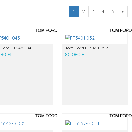
1
2
3
4
5
»
Ford FT5401 045
Tom Ford FT5401 052
080 Ft
80 080 Ft