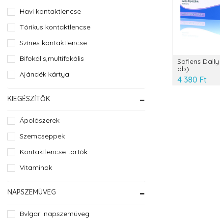
Havi kontaktlencse
Tórikus kontaktlencse
Színes kontaktlencse
Bifokális,multifokális
Soflens Dail
db)
Ajándék kártya
4 380 Ft
KIEGÉSZÍTŐK
Ápolószerek
Szemcseppek
Kontaktlencse tartók
Vitaminok
NAPSZEMÜVEG
Bvlgari napszemüveg