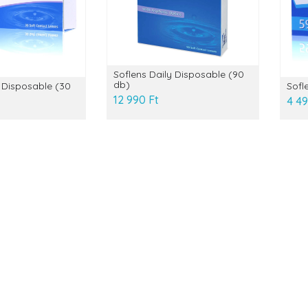
Soflens Daily Disposable (90
db)
y Disposable (30
Sofl
12 990 Ft
4 49