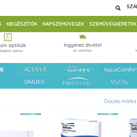
SZÁ
K
KIEGÉSZÍTŐK
NAPSZEMÜVEGEK
SZEMÜVEGKERETEK
Ingyenes átvétel
uzív optikák
és szállítás
dapesti optika
Összes márka