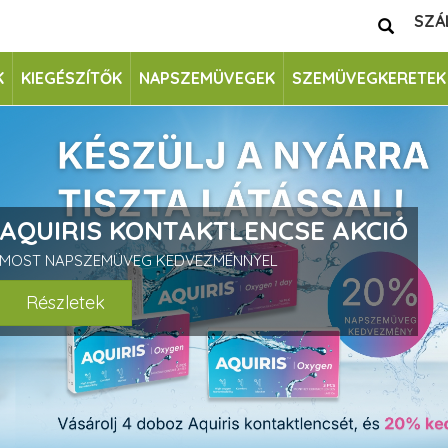
SZÁ
K
KIEGÉSZÍTŐK
NAPSZEMÜVEGEK
SZEMÜVEGKERETEK
AQUIRIS KONTAKTLENCSE AKCIÓ
MOST NAPSZEMÜVEG KEDVEZMÉNNYEL
Részletek