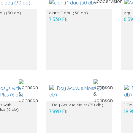
day (30 db)
clariti 1 day (30 db)
Aqui
7 530 Ft
6 39
s with
1 Day Acuvue Moist (30 db)
1 Da
lus (6 db)
7 890 Ft
19 9