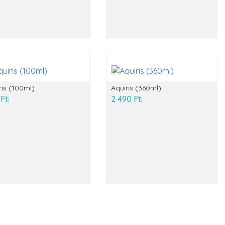
ris (100ml)
Aquiris (360ml)
 Ft
2 490 Ft