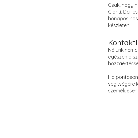
Csak, hogy n
Clariti, Dail
hónapos haszn
készleten.
Kontaktl
Nálunk nemcs
egészen a sz
hozzáértésse
Ha pontosan 
segítségére 
személyesen 