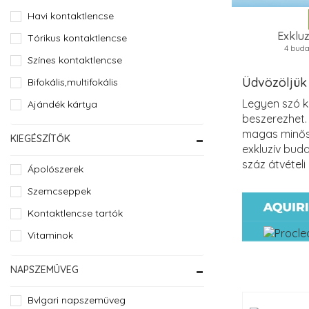
Havi kontaktlencse
Exkluz
Tórikus kontaktlencse
4 buda
Színes kontaktlencse
Üdvözöljük
Bifokális,multifokális
Legyen szó k
Ajándék kártya
beszerezhet.
magas minősé
KIEGÉSZÍTŐK
exkluzív buda
száz átvétel
Ápolószerek
Szemcseppek
Kontaktlencse tartók
Vitaminok
NAPSZEMÜVEG
Bvlgari napszemüveg