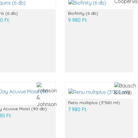
ris (6 db)
Biofinity (6 db)
0 Ft
9 980 Ft
Renu multiplus (3*360 ml)
y Acuvue Moist (90 db)
7 980 Ft
80 Ft