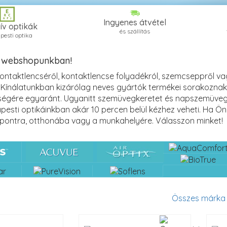
Ingyenes átvétel
ív optikák
és szállítás
pesti optika
 webshopunkban!
ontaktlencséről, kontaktlencse folyadékról, szemcseppről va
 Kínálatunkban kizárólag neves gyártók termékei sorakoznak –
gére egyaránt. Ugyanitt szemüvegkeretet és napszemüveget
pesti optikáinkban akár 10 percen belül kézhez veheti. Ha Ön
i pontra, otthonába vagy a munkahelyére. Válasszon minket!
Összes márka