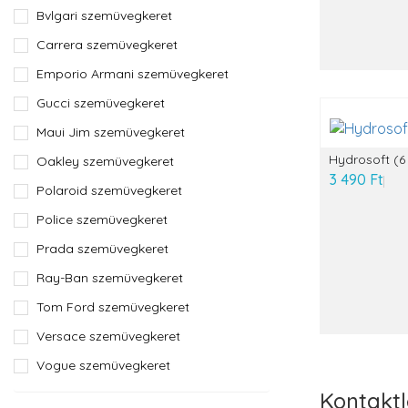
Bvlgari szemüvegkeret
Carrera szemüvegkeret
Emporio Armani szemüvegkeret
Gucci szemüvegkeret
Maui Jim szemüvegkeret
Hydrosoft (6
Oakley szemüvegkeret
3 490 Ft
Polaroid szemüvegkeret
Police szemüvegkeret
Prada szemüvegkeret
Ray-Ban szemüvegkeret
Tom Ford szemüvegkeret
Versace szemüvegkeret
Vogue szemüvegkeret
Kontakt