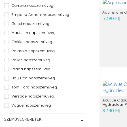
Carrera napszemüveg
Aquiris one 
Emporio Armani napszemüveg
5 390 Ft
Gucci napszemüveg
Maui Jim napszemüveg
Oakley napszemüveg
Polaroid napszemüveg
Police napszemüveg
Prada napszemüveg
Ray-Ban napszemüveg
Tom Ford napszemüveg
Versace napszemüveg
Acuvue Oasy
Hydraclear P
Vogue napszemüveg
8 340 Ft
SZEMÜVEGKERETEK