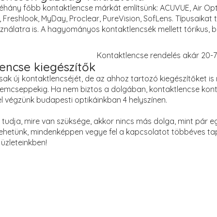
éhány főbb kontaktlencse márkát említsünk: ACUVUE, Air Optix,
ies, Freshlook, MyDay, Proclear, PureVision, SofLens. Típusaikat 
álatra is. A hagyományos kontaktlencsék mellett tórikus, bifo
Kontaktlencse rendelés akár 20-
encse kiegészítők
ak új kontaktlencséjét, de az ahhoz tartozó kiegészítőket is
emcseppekig. Ha nem biztos a dolgában, kontaktlencse kontro
l végzünk budapesti optikáinkban 4 helyszínen.
tudja, mire van szüksége, akkor nincs más dolga, mint pár e
lehetünk, mindenképpen vegye fel a kapcsolatot többéves tapa
üzleteinkben!