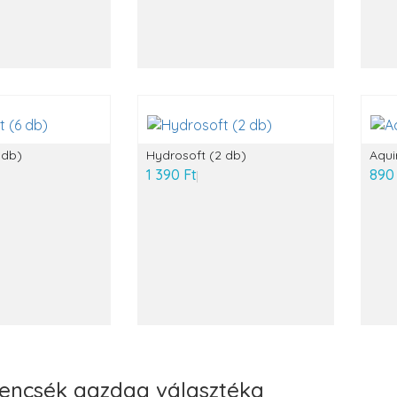
 db)
Hydrosoft (2 db)
Aqui
1 390 Ft
890
lencsék gazdag választéka