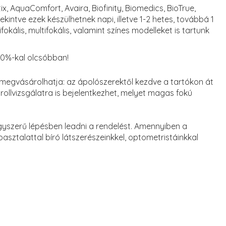
 AquaComfort, Avaira, Biofinity, Biomedics, BioTrue,
tekintve ezek készülhetnek napi, illetve 1-2 hetes, továbbá 1
kális, multifokális, valamint színes modelleket is tartunk
70%-kal olcsóbban!
 megvásárolhatja: az ápolószerektől kezdve a tartókon át
llvizsgálatra is bejelentkezhet, melyet magas fokú
gyszerű lépésben leadni a rendelést. Amennyiben a
sztalattal bíró látszerészeinkkel, optometristáinkkal