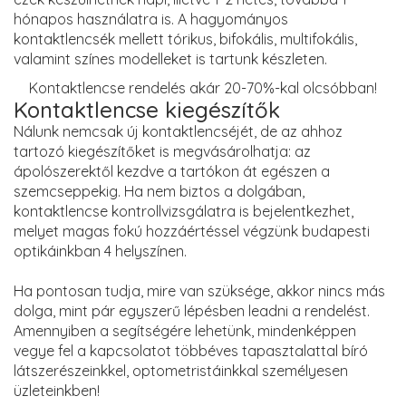
hónapos használatra is. A hagyományos
kontaktlencsék mellett tórikus, bifokális, multifokális,
valamint színes modelleket is tartunk készleten.
Kontaktlencse rendelés akár 20-70%-kal olcsóbban!
Kontaktlencse kiegészítők
Nálunk nemcsak új kontaktlencséjét, de az ahhoz
tartozó kiegészítőket is megvásárolhatja: az
ápolószerektől kezdve a tartókon át egészen a
szemcseppekig. Ha nem biztos a dolgában,
kontaktlencse kontrollvizsgálatra is bejelentkezhet,
melyet magas fokú hozzáértéssel végzünk budapesti
optikáinkban 4 helyszínen.
Ha pontosan tudja, mire van szüksége, akkor nincs más
dolga, mint pár egyszerű lépésben leadni a rendelést.
Amennyiben a segítségére lehetünk, mindenképpen
vegye fel a kapcsolatot többéves tapasztalattal bíró
látszerészeinkkel, optometristáinkkal személyesen
üzleteinkben!