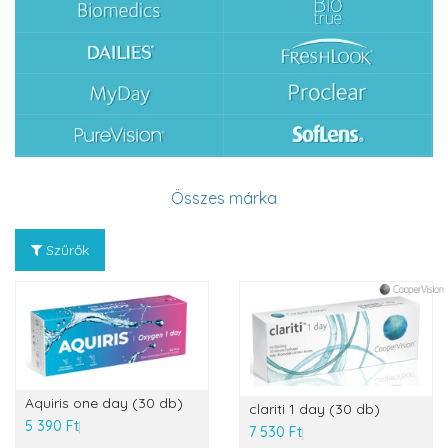
Összes márka
Szűrők
Aquiris one day (30 db)
clariti 1 day (30 db)
5 390 Ft
7 530 Ft