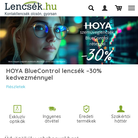
HOYA BlueControl lencsék –30%
kedvezménnyel
Részletek
Ingyenes
Eredeti
Szakértői
Exkluzív
átvétel
termékek
háttér
optikák