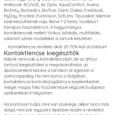
említsünk: ACUVUE, Air Optix, AquaComfort, Avaira,
Biofinity, Biomedics, BioTrue, Clariti, Dailies, Freshlook,
MyDay, Proclear, PureVision, SofLens. Típusaikat tekintve
ezek készülhetnek napi, illetve 1-2 hetes, továbbá 1
hónapos használatra is. A hagyományos
kontaktlencsék mellett tórikus, bifokális, multifokális,
valamint színes modelleket is tartunk készleten.
Kontaktlencse rendelés akár 20-70%-kal olcsóbban!
Kontaktlencse kiegészítők
Nálunk nemcsak új kontaktlencséjét, de az ahhoz
tartozó kiegészítőket is megvásárolhatja: az
ápolószerektől kezdve a tartókon át egészen a
szemcseppekig. Ha nem biztos a dolgában,
kontaktlencse kontrollvizsgálatra is bejelentkezhet,
melyet magas fokú hozzáértéssel végzünk budapesti
optikáinkban 4 helyszínen.
Ha pontosan tudja, mire van szüksége, akkor nincs más
dolga, mint pár egyszerű lépésben leadni a rendelést.