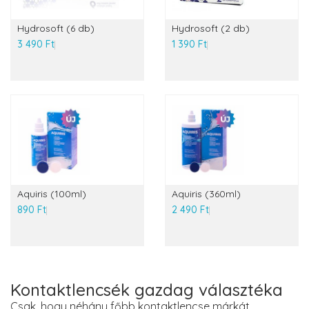
Hydrosoft (6 db)
Hydrosoft (2 db)
3 490 Ft
1 390 Ft
Aquiris (100ml)
Aquiris (360ml)
890 Ft
2 490 Ft
Kontaktlencsék gazdag választéka
Csak, hogy néhány főbb kontaktlencse márkát