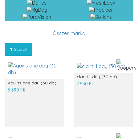
Összes márka
Szűrők
clariti 1 day (30 db)
Aquiris one day (30 db)
7 530 Ft
5 390 Ft