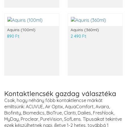
Aquiris (100ml)
Aquiris (360ml)
890 Ft
2 490 Ft
Kontaktlencsék gazdag választéka
Csak, hogy néhány főbb kontaktlencse márkát
említsünk: ACUVUE, Air Optix, AquaComfort, Avaira,
Biofinity, Biomedics, BioTrue, Clariti, Dailies, Freshlook,
MyDay, Proclear, PureVision, SofLens. Típusaikat tekintve
ezek készülhetnek napi, illetve 1-2 hetes, továbbá 1