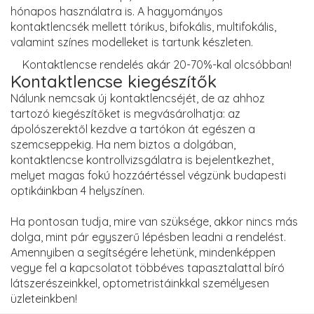
hónapos használatra is. A hagyományos
kontaktlencsék mellett tórikus, bifokális, multifokális,
valamint színes modelleket is tartunk készleten.
Kontaktlencse rendelés akár 20-70%-kal olcsóbban!
Kontaktlencse kiegészítők
Nálunk nemcsak új kontaktlencséjét, de az ahhoz
tartozó kiegészítőket is megvásárolhatja: az
ápolószerektől kezdve a tartókon át egészen a
szemcseppekig. Ha nem biztos a dolgában,
kontaktlencse kontrollvizsgálatra is bejelentkezhet,
melyet magas fokú hozzáértéssel végzünk budapesti
optikáinkban 4 helyszínen.
Ha pontosan tudja, mire van szüksége, akkor nincs más
dolga, mint pár egyszerű lépésben leadni a rendelést.
Amennyiben a segítségére lehetünk, mindenképpen
vegye fel a kapcsolatot többéves tapasztalattal bíró
látszerészeinkkel, optometristáinkkal személyesen
üzleteinkben!