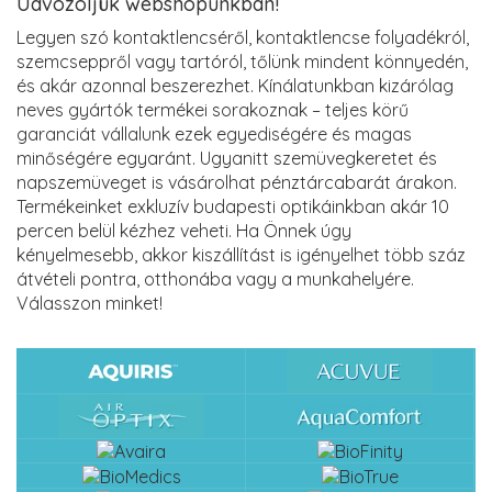
Üdvözöljük webshopunkban!
Legyen szó kontaktlencséről, kontaktlencse folyadékról,
szemcseppről vagy tartóról, tőlünk mindent könnyedén,
és akár azonnal beszerezhet. Kínálatunkban kizárólag
neves gyártók termékei sorakoznak – teljes körű
garanciát vállalunk ezek egyediségére és magas
minőségére egyaránt. Ugyanitt szemüvegkeretet és
napszemüveget is vásárolhat pénztárcabarát árakon.
Termékeinket exkluzív budapesti optikáinkban akár 10
percen belül kézhez veheti. Ha Önnek úgy
kényelmesebb, akkor kiszállítást is igényelhet több száz
átvételi pontra, otthonába vagy a munkahelyére.
Válasszon minket!