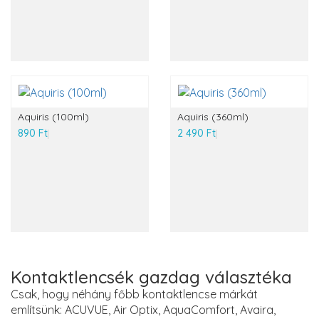
Aquiris (100ml)
Aquiris (360ml)
890 Ft
2 490 Ft
Kontaktlencsék gazdag választéka
Csak, hogy néhány főbb kontaktlencse márkát
említsünk: ACUVUE, Air Optix, AquaComfort, Avaira,