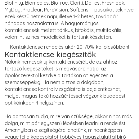
Biofinity, Biomedics, BioTrue, Clariti, Dailies, Freshlook,
MyDay, Proclear, PureVision, SofLens. Típusaikat tekintve
ezek készülhetnek napi, illetve 1-2 hetes, továbbá 1
hónapos használatra is. A hagyományos
kontaktlencsék mellett tórikus, bifokális, multifokális,
valamint színes modelleket is tartunk készleten.
Kontaktlencse rendelés akár 20-70%-kal olcsóbban!
Kontaktlencse kiegészítők
Nálunk nemcsak új kontaktlencséjét, de az ahhoz
tartozó kiegészítőket is megvásárolhatja: az
ápolószerektől kezdve a tartókon át egészen a
szemcseppekig. Ha nem biztos a dolgában,
kontaktlencse kontrollvizsgálatra is bejelentkezhet,
melyet magas fokú hozzáértéssel végzünk budapesti
optikáinkban 4 helyszínen.
Ha pontosan tudja, mire van szüksége, akkor nincs más
dolga, mint pár egyszerű lépésben leadni a rendelést.
Amennyiben a segítségére lehetünk, mindenképpen
vegye fel a kapcsolatot többéves tapasztalattal bíró