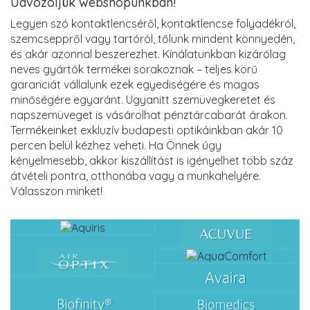
Üdvözöljük webshopunkban!
Legyen szó kontaktlencséről, kontaktlencse folyadékról,
szemcseppről vagy tartóról, tőlünk mindent könnyedén,
és akár azonnal beszerezhet. Kínálatunkban kizárólag
neves gyártók termékei sorakoznak – teljes körű
garanciát vállalunk ezek egyediségére és magas
minőségére egyaránt. Ugyanitt szemüvegkeretet és
napszemüveget is vásárolhat pénztárcabarát árakon.
Termékeinket exkluzív budapesti optikáinkban akár 10
percen belül kézhez veheti. Ha Önnek úgy
kényelmesebb, akkor kiszállítást is igényelhet több száz
átvételi pontra, otthonába vagy a munkahelyére.
Válasszon minket!