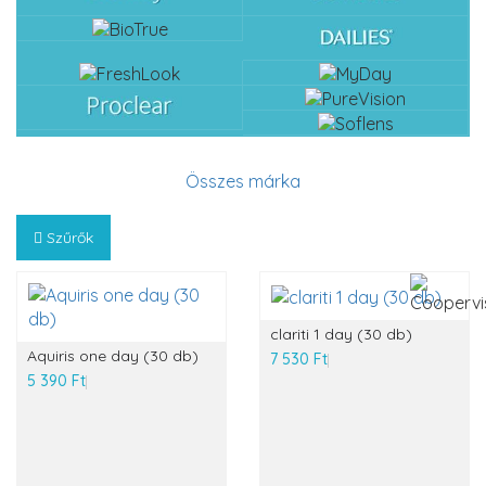
Összes márka
Szűrők
clariti 1 day (30 db)
Aquiris one day (30 db)
7 530 Ft
5 390 Ft