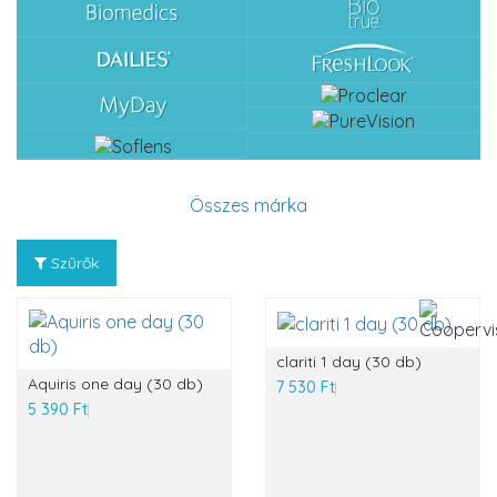
Összes márka
Szűrők
clariti 1 day (30 db)
Aquiris one day (30 db)
7 530 Ft
5 390 Ft