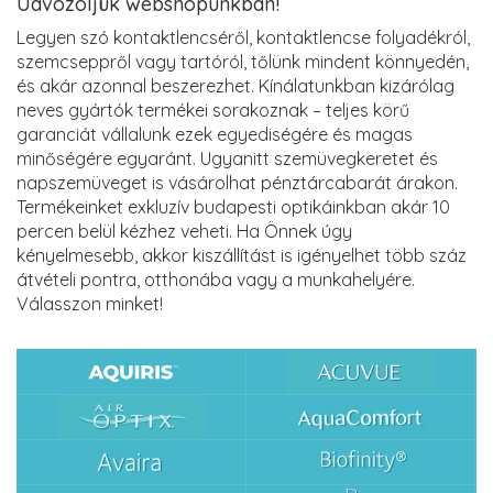
Üdvözöljük webshopunkban!
Legyen szó kontaktlencséről, kontaktlencse folyadékról,
szemcseppről vagy tartóról, tőlünk mindent könnyedén,
és akár azonnal beszerezhet. Kínálatunkban kizárólag
neves gyártók termékei sorakoznak – teljes körű
garanciát vállalunk ezek egyediségére és magas
minőségére egyaránt. Ugyanitt szemüvegkeretet és
napszemüveget is vásárolhat pénztárcabarát árakon.
Termékeinket exkluzív budapesti optikáinkban akár 10
percen belül kézhez veheti. Ha Önnek úgy
kényelmesebb, akkor kiszállítást is igényelhet több száz
átvételi pontra, otthonába vagy a munkahelyére.
Válasszon minket!