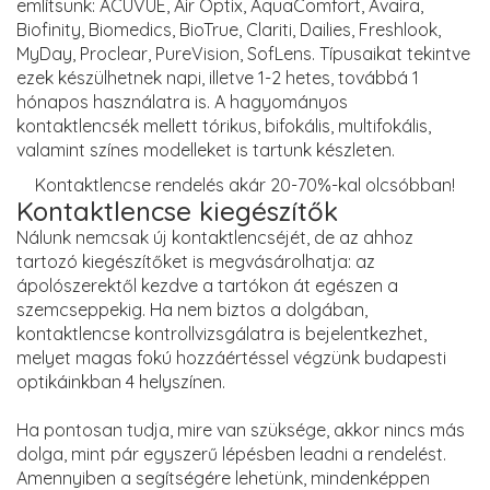
említsünk: ACUVUE, Air Optix, AquaComfort, Avaira,
Biofinity, Biomedics, BioTrue, Clariti, Dailies, Freshlook,
MyDay, Proclear, PureVision, SofLens. Típusaikat tekintve
ezek készülhetnek napi, illetve 1-2 hetes, továbbá 1
hónapos használatra is. A hagyományos
kontaktlencsék mellett tórikus, bifokális, multifokális,
valamint színes modelleket is tartunk készleten.
Kontaktlencse rendelés akár 20-70%-kal olcsóbban!
Kontaktlencse kiegészítők
Nálunk nemcsak új kontaktlencséjét, de az ahhoz
tartozó kiegészítőket is megvásárolhatja: az
ápolószerektől kezdve a tartókon át egészen a
szemcseppekig. Ha nem biztos a dolgában,
kontaktlencse kontrollvizsgálatra is bejelentkezhet,
melyet magas fokú hozzáértéssel végzünk budapesti
optikáinkban 4 helyszínen.
Ha pontosan tudja, mire van szüksége, akkor nincs más
dolga, mint pár egyszerű lépésben leadni a rendelést.
Amennyiben a segítségére lehetünk, mindenképpen