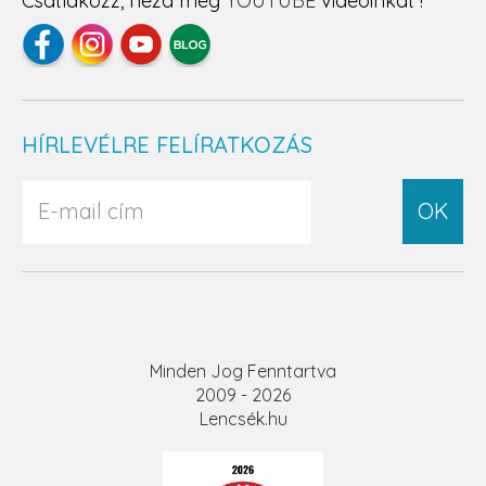
Csatlakozz, nézd meg
YOUTUBE
videóinkat !
HÍRLEVÉLRE FELÍRATKOZÁS
OK
Minden Jog Fenntartva
2009 - 2026
Lencsék.hu