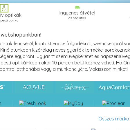
Ingyenes átvétel
ív optikák
és szállítás
pesti optika
 webshopunkban!
ontaktlencséről, kontaktlencse folyadékról, szemcseppről va
 Kínálatunkban kizárólag neves gyártók termékei sorakoznak –
gére egyaránt. Ugyanitt szemüvegkeretet és napszemüveget
pesti optikáinkban akár 10 percen belül kézhez veheti. Ha Ön
i pontra, otthonába vagy a munkahelyére. Válasszon minket!
Összes márka