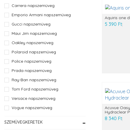
Carrera napszemüveg
Emporio Armani napszemüveg
Aquiris one 
5 390 Ft
Gucci napszemüveg
Maui Jim napszemüveg
Oakley napszemüveg
Polaroid napszemüveg
Police napszemüveg
Prada napszemüveg
Ray-Ban napszemüveg
Tom Ford napszemüveg
Versace napszemüveg
Acuvue Oasy
Vogue napszemüveg
Hydraclear P
8 340 Ft
SZEMÜVEGKERETEK