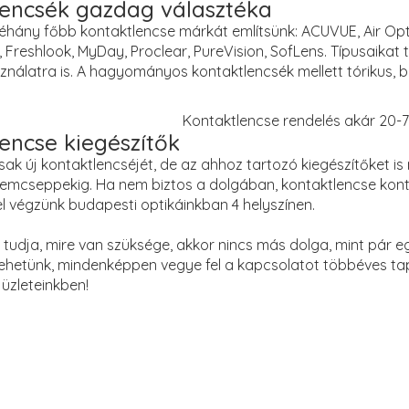
lencsék gazdag választéka
éhány főbb kontaktlencse márkát említsünk: ACUVUE, Air Optix,
ies, Freshlook, MyDay, Proclear, PureVision, SofLens. Típusaikat 
álatra is. A hagyományos kontaktlencsék mellett tórikus, bifo
Kontaktlencse rendelés akár 20-
encse kiegészítők
ak új kontaktlencséjét, de az ahhoz tartozó kiegészítőket is
emcseppekig. Ha nem biztos a dolgában, kontaktlencse kontro
l végzünk budapesti optikáinkban 4 helyszínen.
tudja, mire van szüksége, akkor nincs más dolga, mint pár e
lehetünk, mindenképpen vegye fel a kapcsolatot többéves tapa
üzleteinkben!