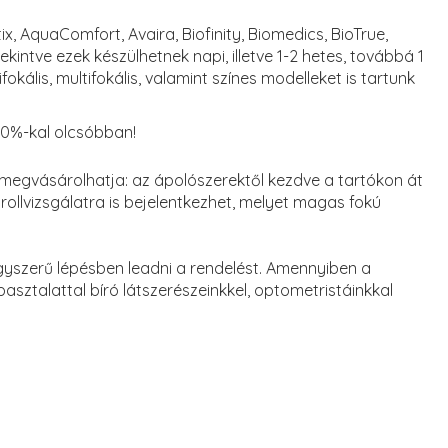
 AquaComfort, Avaira, Biofinity, Biomedics, BioTrue,
tekintve ezek készülhetnek napi, illetve 1-2 hetes, továbbá 1
kális, multifokális, valamint színes modelleket is tartunk
70%-kal olcsóbban!
 megvásárolhatja: az ápolószerektől kezdve a tartókon át
llvizsgálatra is bejelentkezhet, melyet magas fokú
gyszerű lépésben leadni a rendelést. Amennyiben a
sztalattal bíró látszerészeinkkel, optometristáinkkal