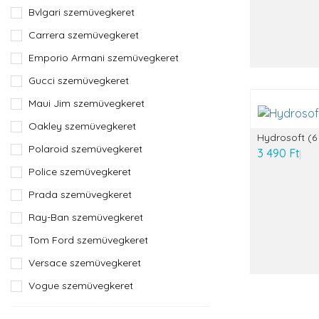
Bvlgari szemüvegkeret
Carrera szemüvegkeret
Emporio Armani szemüvegkeret
Gucci szemüvegkeret
Maui Jim szemüvegkeret
Oakley szemüvegkeret
Hydrosoft (6
Polaroid szemüvegkeret
3 490 Ft
Police szemüvegkeret
Prada szemüvegkeret
Ray-Ban szemüvegkeret
Tom Ford szemüvegkeret
Versace szemüvegkeret
Vogue szemüvegkeret