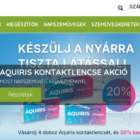
SZÁ
K
KIEGÉSZÍTŐK
NAPSZEMÜVEGEK
SZEMÜVEGKERETEK
AQUIRIS KONTAKTLENCSE AKCIÓ
MOST NAPSZEMÜVEG KEDVEZMÉNNYEL
Részletek