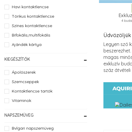
Havi kontaktlencse
Exkluz
Tórikus kontaktlencse
4 buda
Színes kontaktlencse
Üdvözöljük
Bifokális,multifokális
Legyen szó k
Ajándék kártya
beszerezhet.
magas minősé
KIEGÉSZÍTŐK
exkluzív buda
száz átvétel
Ápolószerek
Szemcseppek
Kontaktlencse tartók
Vitaminok
NAPSZEMÜVEG
Bvlgari napszemüveg