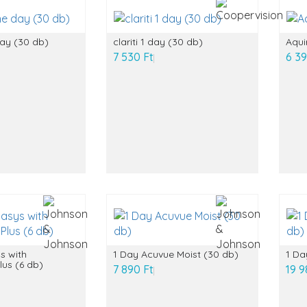
day (30 db)
clariti 1 day (30 db)
Aqui
7 530 Ft
6 39
s with
1 Day Acuvue Moist (30 db)
1 Da
lus (6 db)
7 890 Ft
19 9