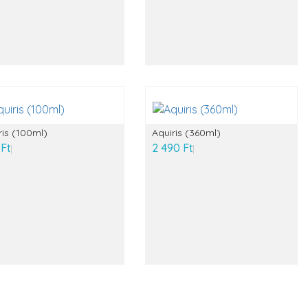
ris (100ml)
Aquiris (360ml)
 Ft
2 490 Ft