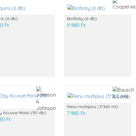
ris (6 db)
Biofinity (6 db)
0 Ft
9 980 Ft
Renu multiplus (3*360 ml)
y Acuvue Moist (90 db)
7 980 Ft
80 Ft