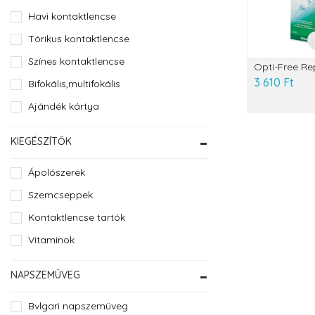
Havi kontaktlencse
Tórikus kontaktlencse
Színes kontaktlencse
Opti-Free Re
3 610 Ft
Bifokális,multifokális
Ajándék kártya
KIEGÉSZÍTŐK
Ápolószerek
Szemcseppek
Kontaktlencse tartók
Vitaminok
NAPSZEMÜVEG
Bvlgari napszemüveg