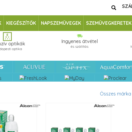
SZÁ
K
KIEGÉSZÍTŐK
NAPSZEMÜVEGEK
SZEMÜVEGKERETEK
Ingyenes átvétel
uzív optikák
és szállítás
dapesti optika
Összes márka