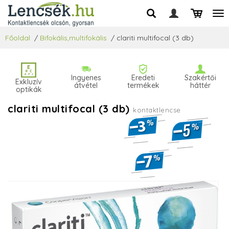
Főoldal
/
Bifokális,multifokális
/
clariti multifocal (3 db)
Ingyenes
Eredeti
Szakértői
Exkluzív
átvétel
termékek
háttér
optikák
clariti multifocal (3 db)
kontaktlencse