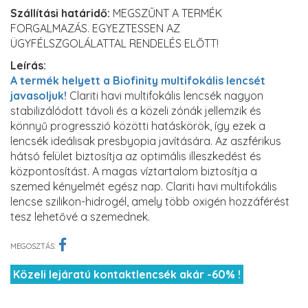
Szállítási határidő:
MEGSZŰNT A TERMÉK
FORGALMAZÁS. EGYEZTESSEN AZ
ÜGYFÉLSZGOLÁLATTAL RENDELÉS ELŐTT!
Leírás:
A termék helyett a Biofinity multifokális lencsét
javasoljuk!
Clariti havi multifokális lencsék nagyon
stabilizálódott távoli és a közeli zónák jellemzik és
könnyű progresszió közötti hatáskörök, így ezek a
lencsék ideálisak presbyopia javítására. Az aszférikus
hátsó felület biztosítja az optimális illeszkedést és
központosítást. A magas víztartalom biztosítja a
szemed kényelmét egész nap. Clariti havi multifokális
lencse szilikon-hidrogél, amely több oxigén hozzáférést
tesz lehetővé a szemednek.
MEGOSZTÁS:
Közeli lejáratú kontaktlencsék akár -60% !