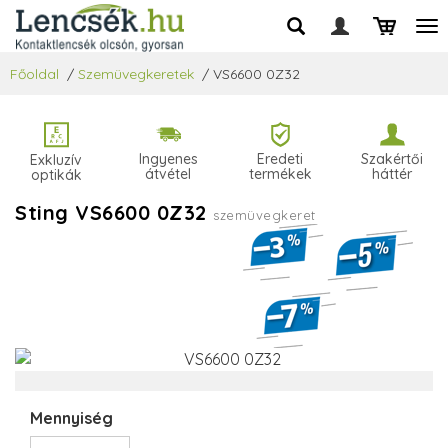
Főoldal
/
Szemüvegkeretek
/
VS6600 0Z32
Ingyenes
Eredeti
Szakértői
Exkluzív
átvétel
termékek
háttér
optikák
Sting VS6600 0Z32
szemüvegkeret
Mennyiség