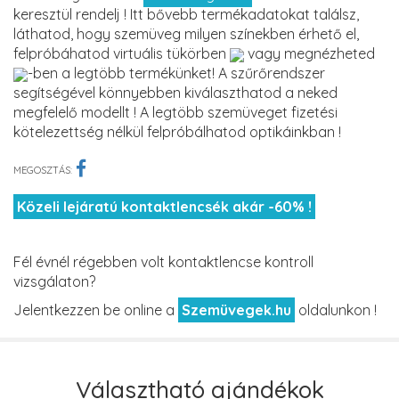
keresztül rendelj ! Itt bővebb termékadatokat találsz,
láthatod, hogy szemüveg milyen színekben érhető el,
felpróbáhatod virtuális tükörben
vagy megnézheted
-ben a legtöbb termékünket! A szűrőrendszer
segítségével könnyebben kiválaszthatod a neked
megfelelő modellt ! A legtöbb szemüveget fizetési
kötelezettség nélkül felpróbálhatod optikáinkban !
MEGOSZTÁS:
Közeli lejáratú kontaktlencsék akár -60% !
Fél évnél régebben volt kontaktlencse kontroll
vizsgálaton?
Jelentkezzen be online a
Szemüvegek.hu
oldalunkon !
Választható ajándékok