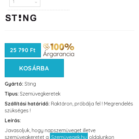
25 790 Ft
KOSÁRBA
Gyártó:
Sting
Típus:
Szemüvegkeretek
Szállítási határidő:
Raktáron, próbálja fel ! Megrendelés
szükséges !
Leírás:
Javasoljuk, hogy napszemüveget illetve
szemüvegkeretet a
Szemüvegek.hu
oldalunkon