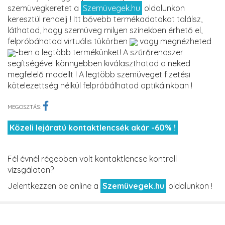
szemüvegkeretet a
Szemüvegek.hu
oldalunkon
keresztül rendelj ! Itt bővebb termékadatokat találsz,
láthatod, hogy szemüveg milyen színekben érhető el,
felpróbáhatod virtuális tükörben
vagy megnézheted
-ben a legtöbb termékünket! A szűrőrendszer
segítségével könnyebben kiválaszthatod a neked
megfelelő modellt ! A legtöbb szemüveget fizetési
kötelezettség nélkül felpróbálhatod optikáinkban !
MEGOSZTÁS:
Közeli lejáratú kontaktlencsék akár -60% !
Fél évnél régebben volt kontaktlencse kontroll
vizsgálaton?
Jelentkezzen be online a
Szemüvegek.hu
oldalunkon !