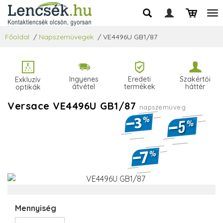
Főoldal
/
Napszemüvegek
/
VE4496U GB1/87
Ingyenes
Eredeti
Szakértői
Exkluzív
átvétel
termékek
háttér
optikák
Versace VE4496U GB1/87
napszemüveg
Mennyiség