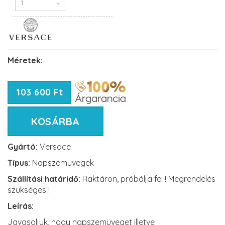
Méretek:
103 600 Ft
KOSÁRBA
Gyártó:
Versace
Típus:
Napszemüvegek
Szállítási határidő:
Raktáron, próbálja fel ! Megrendelés
szükséges !
Leírás:
Javasoljuk, hogy napszemüveget illetve