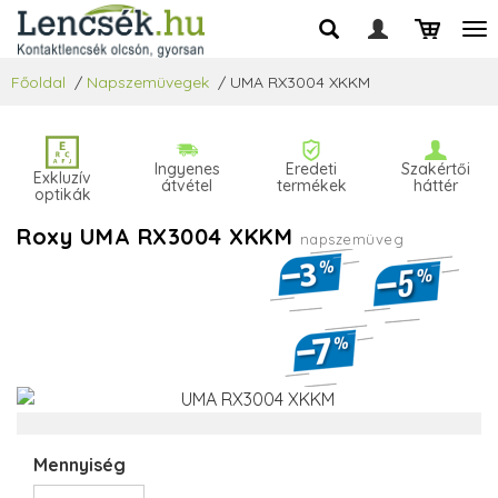
Főoldal
/
Napszemüvegek
/
UMA RX3004 XKKM
Ingyenes
Eredeti
Szakértői
Exkluzív
átvétel
termékek
háttér
optikák
Roxy UMA RX3004 XKKM
napszemüveg
Mennyiség