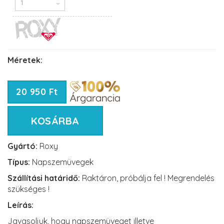
Méretek:
20 950 Ft
KOSÁRBA
Gyártó:
Roxy
Típus:
Napszemüvegek
Szállítási határidő:
Raktáron, próbálja fel ! Megrendelés
szükséges !
Leírás:
Javasoljuk, hogy napszemüveget illetve