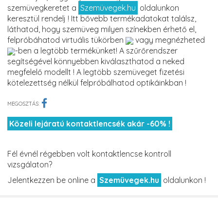
szemüvegkeretet a
Szemüvegek.hu
oldalunkon
keresztül rendelj ! Itt bővebb termékadatokat találsz,
láthatod, hogy szemüveg milyen színekben érhető el,
felpróbáhatod virtuális tükörben
vagy megnézheted
-ben a legtöbb termékünket! A szűrőrendszer
segítségével könnyebben kiválaszthatod a neked
megfelelő modellt ! A legtöbb szemüveget fizetési
kötelezettség nélkül felpróbálhatod optikáinkban !
MEGOSZTÁS:
Közeli lejáratú kontaktlencsék akár -60% !
Fél évnél régebben volt kontaktlencse kontroll
vizsgálaton?
Jelentkezzen be online a
Szemüvegek.hu
oldalunkon !