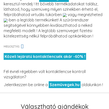
keresztül rendelj ! Itt bővebb termékadatokat találsz,
láthatod, hogy szemüveg milyen színekben érhető el,
felpróbáhatod virtuális tükörben
vagy megnézheted
-ben a legtöbb termékünket! A szűrőrendszer
segítségével könnyebben kiválaszthatod a neked
megfelelő modellt ! A legtöbb szemüveget fizetési
kötelezettség nélkül felpróbálhatod optikáinkban !
MEGOSZTÁS:
Közeli lejáratú kontaktlencsék akár -60% !
Fél évnél régebben volt kontaktlencse kontroll
vizsgálaton?
Jelentkezzen be online a
Szemüvegek.hu
oldalunkon !
Választható ajándékok