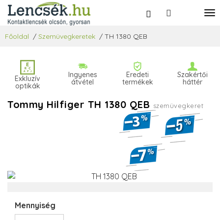
Főoldal
/
Szemüvegkeretek
/
TH 1380 QEB
Ingyenes
Eredeti
Szakértői
Exkluzív
átvétel
termékek
háttér
optikák
Tommy Hilfiger TH 1380 QEB
szemüvegkeret
Mennyiség