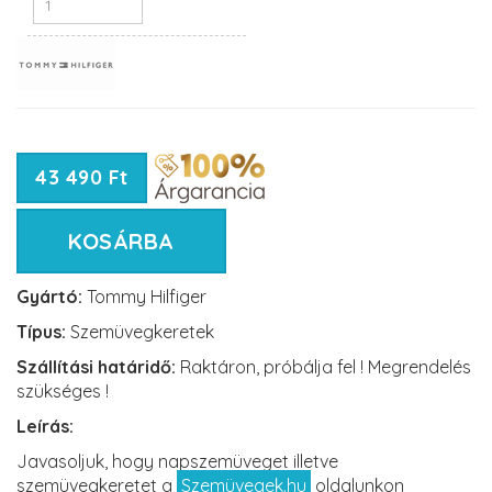
43 490 Ft
KOSÁRBA
Gyártó:
Tommy Hilfiger
Típus:
Szemüvegkeretek
Szállítási határidő:
Raktáron, próbálja fel ! Megrendelés
szükséges !
Leírás:
Javasoljuk, hogy napszemüveget illetve
szemüvegkeretet a
Szemüvegek.hu
oldalunkon