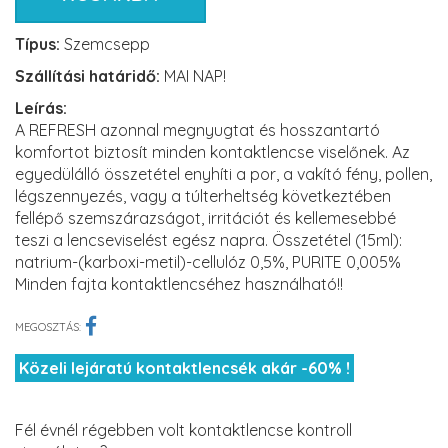
Típus:
Szemcsepp
Szállítási határidő:
MAI NAP!
Leírás:
A REFRESH azonnal megnyugtat és hosszantartó
komfortot biztosít minden kontaktlencse viselőnek. Az
egyedülálló összetétel enyhíti a por, a vakító fény, pollen,
légszennyezés, vagy a túlterheltség következtében
fellépő szemszárazságot, irritációt és kellemesebbé
teszi a lencseviselést egész napra. Összetétel (15ml):
natrium-(karboxi-metil)-cellulóz 0,5%, PURITE 0,005%
Minden fajta kontaktlencséhez használható!!
MEGOSZTÁS:
Közeli lejáratú kontaktlencsék akár -60% !
Fél évnél régebben volt kontaktlencse kontroll