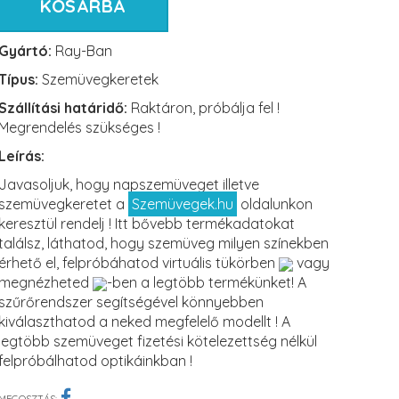
KOSÁRBA
Gyártó:
Ray-Ban
Típus:
Szemüvegkeretek
Szállítási határidő:
Raktáron, próbálja fel !
Megrendelés szükséges !
Leírás:
Javasoljuk, hogy napszemüveget illetve
szemüvegkeretet a
Szemüvegek.hu
oldalunkon
keresztül rendelj ! Itt bővebb termékadatokat
találsz, láthatod, hogy szemüveg milyen színekben
érhető el, felpróbáhatod virtuális tükörben
vagy
megnézheted
-ben a legtöbb termékünket! A
szűrőrendszer segítségével könnyebben
kiválaszthatod a neked megfelelő modellt ! A
legtöbb szemüveget fizetési kötelezettség nélkül
felpróbálhatod optikáinkban !