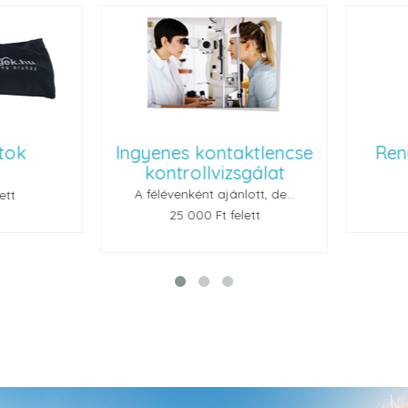
ok
Ingyenes kontaktlencse
Renu
kontrollvizsgálat
A félévenként ajánlott, de...
t
25 000 Ft felett