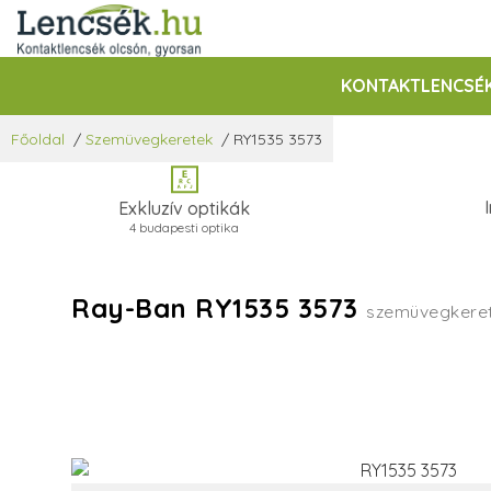
KONTAKTLENCSÉ
Főoldal
/
Szemüvegkeretek
/
RY1535 3573
Exkluzív optikák
4 budapesti optika
Ray-Ban RY1535 3573
szemüvegkere