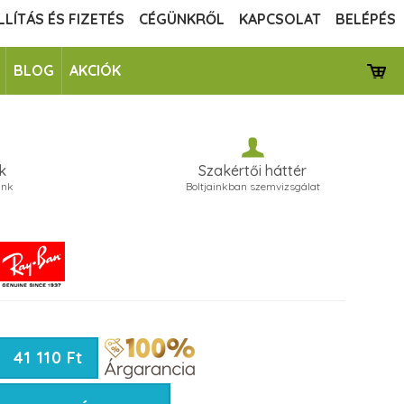
LLÍTÁS ÉS FIZETÉS
CÉGÜNKRŐL
KAPCSOLAT
BELÉPÉS
BLOG
AKCIÓK
k
Szakértői háttér
unk
Boltjainkban szemvizsgálat
41 110 Ft