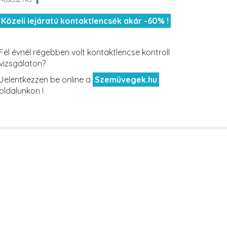
MEGOSZTÁS:
Közeli lejáratú kontaktlencsék akár -60% !
Fél évnél régebben volt kontaktlencse kontroll
vizsgálaton?
Jelentkezzen be online a
Szemüvegek.hu
oldalunkon !