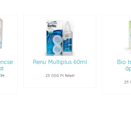
 Multiplus 60ml
Bio true (60 ml)
ápolószer
25 000 Ft felett
25 000 Ft felett