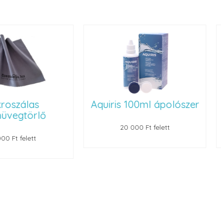
Aquiris 100ml ápolószer
Szemüvegt
20 000 Ft felett
22 000 Ft felet