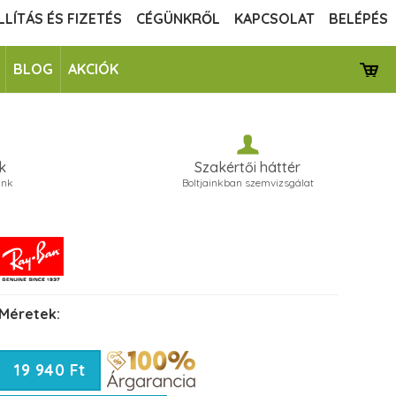
LLÍTÁS ÉS FIZETÉS
CÉGÜNKRŐL
KAPCSOLAT
BELÉPÉS
BLOG
AKCIÓK
k
Szakértői háttér
unk
Boltjainkban szemvizsgálat
Méretek:
19 940 Ft