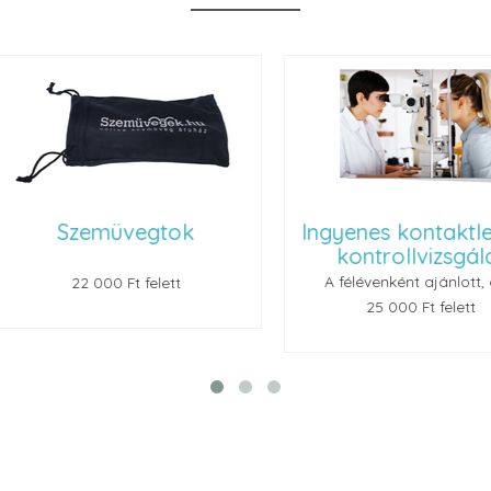
ok
Ingyenes kontaktlencse
Renu
kontrollvizsgálat
A félévenként ajánlott, de...
t
25 000 Ft felett