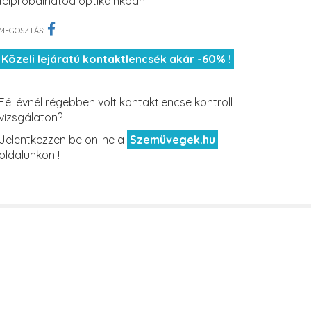
felpróbálhatod optikáinkban !
MEGOSZTÁS:
Közeli lejáratú kontaktlencsék akár -60% !
Fél évnél régebben volt kontaktlencse kontroll
vizsgálaton?
Jelentkezzen be online a
Szemüvegek.hu
oldalunkon !