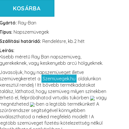
KOSÁRBA
Gyártó:
Ray-Ban
Típus:
Napszemüvegek
Szállítási határidő:
Rendelésre, kb.2 hét
Leírás:
Kisebb méretű Ray Ban napszemüveg,
gyerekeknek, vagy keskenyebb arcú hölgyeknek.
Javasoljuk, hogy napszemüveget illetve
szemüvegkeretet a
Szemüvegek.hu
oldalunkon
keresztül rendelj ! Itt bővebb termékadatokat
találsz, láthatod, hogy szemüveg milyen színekben
érhető el, felpróbáhatod virtuális tükörben
vagy
megnézheted
-ben a legtöbb termékünket! A
szűrőrendszer segítségével könnyebben
kiválaszthatod a neked megfelelő modellt ! A
legtöbb szemüveget fizetési kötelezettség nélkül