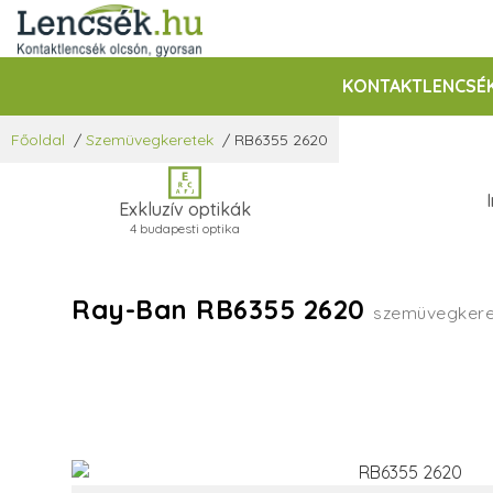
KONTAKTLENCSÉ
Főoldal
/
Szemüvegkeretek
/
RB6355 2620
Exkluzív optikák
4 budapesti optika
Ray-Ban RB6355 2620
szemüvegkere