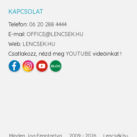
KAPCSOLAT
Telefon:
06 20 288 4444
E-mail:
OFFICE@LENCSEK.HU
Web:
LENCSEK.HU
Csatlakozz, nézd meg
YOUTUBE
videóinkat !
Minden Jog Fenntartva
2009 - 2026
Lencsék.hu