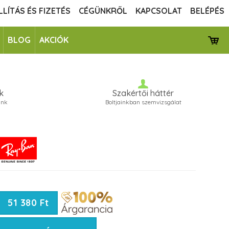
LLÍTÁS ÉS FIZETÉS
CÉGÜNKRŐL
KAPCSOLAT
BELÉPÉS
BLOG
AKCIÓK
k
Szakértői háttér
unk
Boltjainkban szemvizsgálat
51 380 Ft