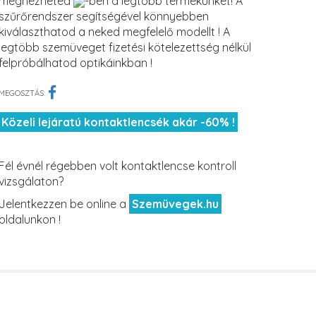
megnézheted
-ben a legtöbb termékünket! A
szűrőrendszer segítségével könnyebben
kiválaszthatod a neked megfelelő modellt ! A
legtöbb szemüveget fizetési kötelezettség nélkül
felpróbálhatod optikáinkban !
MEGOSZTÁS:
Közeli lejáratú kontaktlencsék akár -60% !
Fél évnél régebben volt kontaktlencse kontroll
vizsgálaton?
Jelentkezzen be online a
Szemüvegek.hu
oldalunkon !