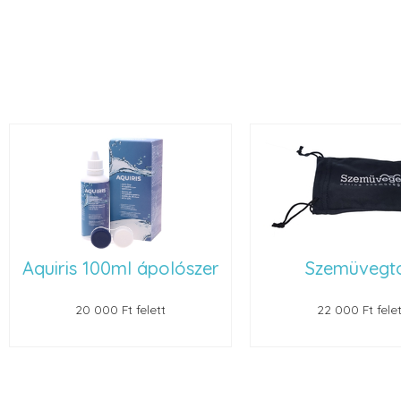
Szemüvegtok
Ingyenes konta
kontrollvizs
A félévenként ajánlo
22 000 Ft felett
25 000 Ft fel