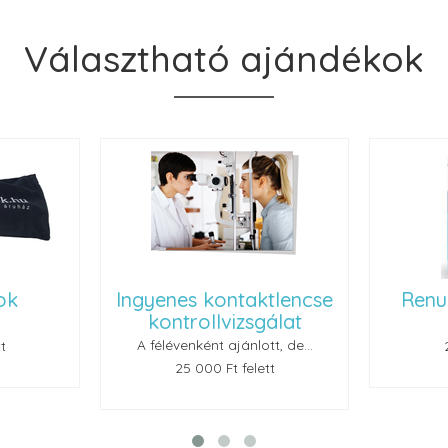
Választható ajándékok
ktlencse
Renu Multiplus 60ml
Bi
gálat
tt, de...
25 000 Ft felett
ett