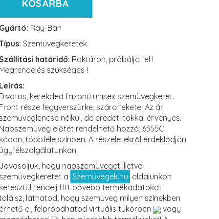
KOSÁRBA
Gyártó:
Ray-Ban
Típus:
Szemüvegkeretek
Szállítási határidő:
Raktáron, próbálja fel !
Megrendelés szükséges !
Leírás:
Divatos, kerekded fazonú unisex szemüvegkeret.
Front része fegyverszürke, szára fekete. Az ár
szemüveglencse nélkül, de eredeti tokkal érvényes.
Napszemüveg előtét rendelhető hozzá, 6355C
kódon, többféle színben. A részeletekről érdeklődjön
ügyfélszolgálatunkon.
Javasoljuk, hogy napszemüveget illetve
szemüvegkeretet a
Szemüvegek.hu
oldalunkon
keresztül rendelj ! Itt bővebb termékadatokat
találsz, láthatod, hogy szemüveg milyen színekben
érhető el, felpróbáhatod virtuális tükörben
vagy