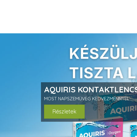
prev
Választható ajándék
Már 15 000 Ft értékű vásárlás esetén
Nézze meg az újdonságokat!