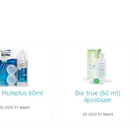
o true (60 ml)
Mikroszálas
ápolószer
szemüvegtörlő (3 db)
25 000 Ft felett
30 000 Ft felett