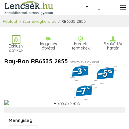
Főoldal
/
Szemüvegkeretek
/
RB6335 2855
Ingyenes
Eredeti
Szakértői
Exkluzív
átvétel
termékek
háttér
optikák
Ray-Ban RB6335 2855
szemüvegkeret
Mennyiség