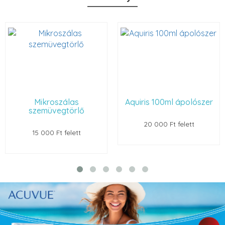
las
Aquiris 100ml ápolószer
Szemüveg
örlő
20 000 Ft felett
22 000 Ft fe
lett