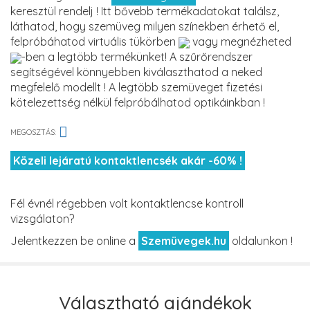
keresztül rendelj ! Itt bővebb termékadatokat találsz,
láthatod, hogy szemüveg milyen színekben érhető el,
felpróbáhatod virtuális tükörben
vagy megnézheted
-ben a legtöbb termékünket! A szűrőrendszer
segítségével könnyebben kiválaszthatod a neked
megfelelő modellt ! A legtöbb szemüveget fizetési
kötelezettség nélkül felpróbálhatod optikáinkban !
MEGOSZTÁS:
Közeli lejáratú kontaktlencsék akár -60% !
Fél évnél régebben volt kontaktlencse kontroll
vizsgálaton?
Jelentkezzen be online a
Szemüvegek.hu
oldalunkon !
Választható ajándékok