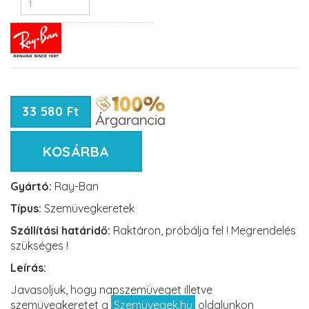
33 580 Ft
KOSÁRBA
Gyártó:
Ray-Ban
Típus:
Szemüvegkeretek
Szállítási határidő:
Raktáron, próbálja fel ! Megrendelés
szükséges !
Leírás:
Javasoljuk, hogy napszemüveget illetve
szemüvegkeretet a
Szemüvegek.hu
oldalunkon