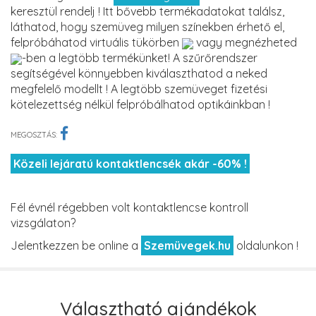
keresztül rendelj ! Itt bővebb termékadatokat találsz,
láthatod, hogy szemüveg milyen színekben érhető el,
felpróbáhatod virtuális tükörben
vagy megnézheted
-ben a legtöbb termékünket! A szűrőrendszer
segítségével könnyebben kiválaszthatod a neked
megfelelő modellt ! A legtöbb szemüveget fizetési
kötelezettség nélkül felpróbálhatod optikáinkban !
MEGOSZTÁS:
Közeli lejáratú kontaktlencsék akár -60% !
Fél évnél régebben volt kontaktlencse kontroll
vizsgálaton?
Jelentkezzen be online a
Szemüvegek.hu
oldalunkon !
Választható ajándékok