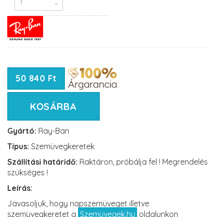
50 840 Ft
KOSÁRBA
Gyártó:
Ray-Ban
Típus:
Szemüvegkeretek
Szállítási határidő:
Raktáron, próbálja fel ! Megrendelés
szükséges !
Leírás:
Javasoljuk, hogy napszemüveget illetve
szemüvegkeretet a
Szemüvegek.hu
oldalunkon