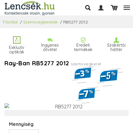
Főoldal
/
Szemüvegkeretek
/
RB5277 2012
Ingyenes
Eredeti
Szakértői
Exkluzív
átvétel
termékek
háttér
optikák
Ray-Ban RB5277 2012
szemüvegkeret
Mennyiség