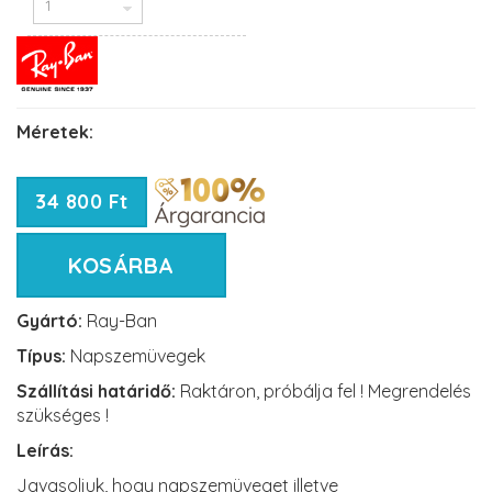
Méretek:
34 800 Ft
KOSÁRBA
Gyártó:
Ray-Ban
Típus:
Napszemüvegek
Szállítási határidő:
Raktáron, próbálja fel ! Megrendelés
szükséges !
Leírás:
Javasoljuk, hogy napszemüveget illetve