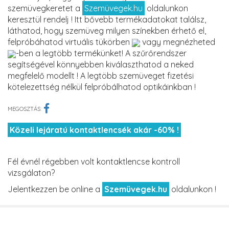
szemüvegkeretet a
Szemüvegek.hu
oldalunkon
keresztül rendelj ! Itt bővebb termékadatokat találsz,
láthatod, hogy szemüveg milyen színekben érhető el,
felpróbáhatod virtuális tükörben
vagy megnézheted
-ben a legtöbb termékünket! A szűrőrendszer
segítségével könnyebben kiválaszthatod a neked
megfelelő modellt ! A legtöbb szemüveget fizetési
kötelezettség nélkül felpróbálhatod optikáinkban !
MEGOSZTÁS:
Közeli lejáratú kontaktlencsék akár -60% !
Fél évnél régebben volt kontaktlencse kontroll
vizsgálaton?
Jelentkezzen be online a
Szemüvegek.hu
oldalunkon !