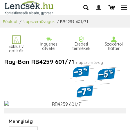
Főoldal
/
Napszemüvegek
/
RB4259 601/71
Ingyenes
Eredeti
Szakértői
Exkluzív
átvétel
termékek
háttér
optikák
Ray-Ban RB4259 601/71
napszemüveg
Mennyiség