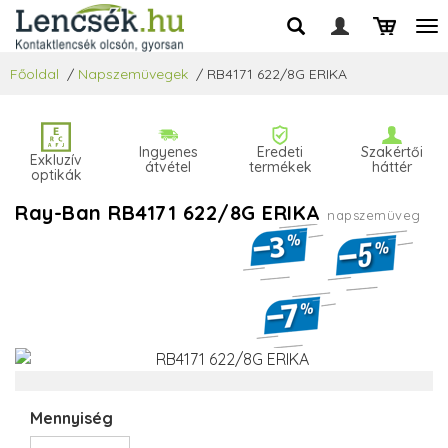
Főoldal
/
Napszemüvegek
/
RB4171 622/8G ERIKA
Ingyenes
Eredeti
Szakértői
Exkluzív
átvétel
termékek
háttér
optikák
Ray-Ban RB4171 622/8G ERIKA
napszemüveg
Mennyiség