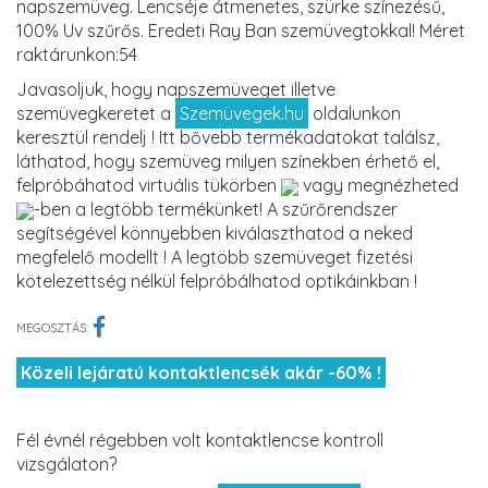
napszemüveg. Lencséje átmenetes, szürke színezésű,
100% Uv szűrős. Eredeti Ray Ban szemüvegtokkal! Méret
raktárunkon:54
Javasoljuk, hogy napszemüveget illetve
szemüvegkeretet a
Szemüvegek.hu
oldalunkon
keresztül rendelj ! Itt bővebb termékadatokat találsz,
láthatod, hogy szemüveg milyen színekben érhető el,
felpróbáhatod virtuális tükörben
vagy megnézheted
-ben a legtöbb termékünket! A szűrőrendszer
segítségével könnyebben kiválaszthatod a neked
megfelelő modellt ! A legtöbb szemüveget fizetési
kötelezettség nélkül felpróbálhatod optikáinkban !
MEGOSZTÁS:
Közeli lejáratú kontaktlencsék akár -60% !
Fél évnél régebben volt kontaktlencse kontroll
vizsgálaton?