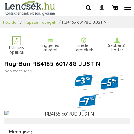
Főoldal
/
Napszemüvegek
/
RB4165 601/8G JUSTIN
Ingyenes
Eredeti
Szakértői
Exkluzív
átvétel
termékek
háttér
optikák
Ray-Ban RB4165 601/8G JUSTIN
napszemüveg
Mennyiség