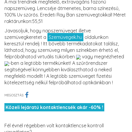
A mai trendnek megfelelő, extravagáns fazonú
napszemüveg. Lencséje átmenetes, barna színezésű,
100% Uv szűrős. Eredeti Ray Ban szemüvegtokkal! Méret
raktárunkon:55,51
Javasoljuk, hogy napszemüveget illetve
szemüvegkeretet a
Szemüvegek.hu
oldalunkon
keresztül rendelj ! Itt bővebb termékadatokat találsz,
láthatod, hogy szemüveg milyen színekben érhető el,
felpróbáhatod virtuális tükörben
vagy megnézheted
-ben a legtöbb termékünket! A szűrőrendszer
segítségével könnyebben kiválaszthatod a neked
megfelelő modellt ! A legtöbb szemüveget fizetési
kötelezettség nélkül felpróbálhatod optikáinkban !
MEGOSZTÁS:
Közeli lejáratú kontaktlencsék akár -60% !
Fél évnél régebben volt kontaktlencse kontroll