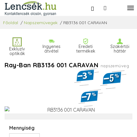
Főoldal
/
Napszemüvegek
/
RB3136 001 CARAVAN
Ingyenes
Eredeti
Szakértői
Exkluzív
átvétel
termékek
háttér
optikák
Ray-Ban RB3136 001 CARAVAN
napszemüveg
Mennyiség