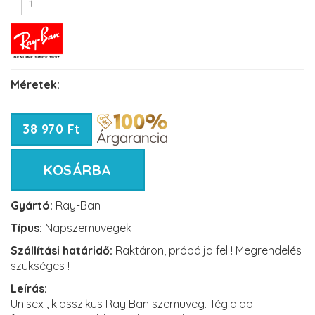
Méretek:
38 970 Ft
KOSÁRBA
Gyártó:
Ray-Ban
Típus:
Napszemüvegek
Szállítási határidő:
Raktáron, próbálja fel ! Megrendelés
szükséges !
Leírás:
Unisex , klasszikus Ray Ban szemüveg. Téglalap