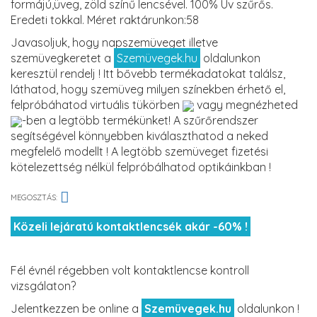
formájú,üveg, zöld színű lencsével. 100% Uv szűrős.
Eredeti tokkal. Méret raktárunkon:58
Javasoljuk, hogy napszemüveget illetve
szemüvegkeretet a
Szemüvegek.hu
oldalunkon
keresztül rendelj ! Itt bővebb termékadatokat találsz,
láthatod, hogy szemüveg milyen színekben érhető el,
felpróbáhatod virtuális tükörben
vagy megnézheted
-ben a legtöbb termékünket! A szűrőrendszer
segítségével könnyebben kiválaszthatod a neked
megfelelő modellt ! A legtöbb szemüveget fizetési
kötelezettség nélkül felpróbálhatod optikáinkban !
MEGOSZTÁS:
Közeli lejáratú kontaktlencsék akár -60% !
Fél évnél régebben volt kontaktlencse kontroll
vizsgálaton?
Jelentkezzen be online a
Szemüvegek.hu
oldalunkon !