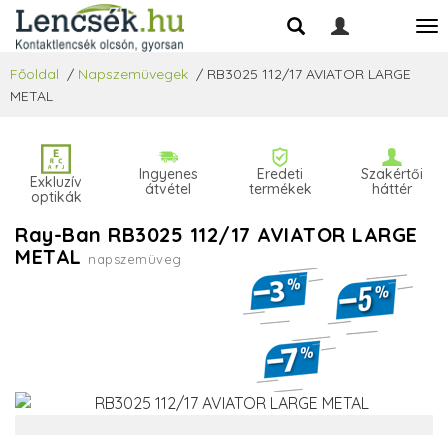
Főoldal
/
Napszemüvegek
/
RB3025 112/17 AVIATOR LARGE
METAL
Ingyenes
Eredeti
Szakértői
Exkluzív
átvétel
termékek
háttér
optikák
Ray-Ban RB3025 112/17 AVIATOR LARGE
METAL
napszemüveg