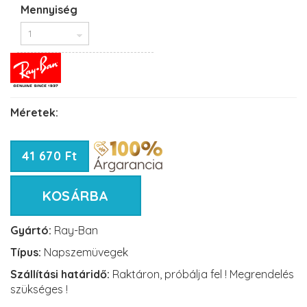
Mennyiség
Méretek:
41 670 Ft
KOSÁRBA
Gyártó:
Ray-Ban
Típus:
Napszemüvegek
Szállítási határidő:
Raktáron, próbálja fel ! Megrendelés
szükséges !