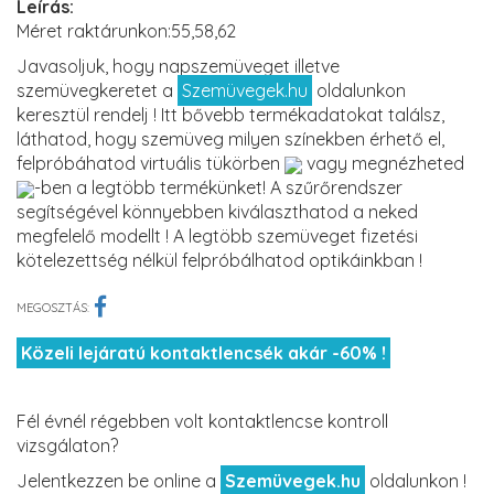
Leírás:
Méret raktárunkon:55,58,62
Javasoljuk, hogy napszemüveget illetve
szemüvegkeretet a
Szemüvegek.hu
oldalunkon
keresztül rendelj ! Itt bővebb termékadatokat találsz,
láthatod, hogy szemüveg milyen színekben érhető el,
felpróbáhatod virtuális tükörben
vagy megnézheted
-ben a legtöbb termékünket! A szűrőrendszer
segítségével könnyebben kiválaszthatod a neked
megfelelő modellt ! A legtöbb szemüveget fizetési
kötelezettség nélkül felpróbálhatod optikáinkban !
MEGOSZTÁS:
Közeli lejáratú kontaktlencsék akár -60% !
Fél évnél régebben volt kontaktlencse kontroll
vizsgálaton?
Jelentkezzen be online a
Szemüvegek.hu
oldalunkon !