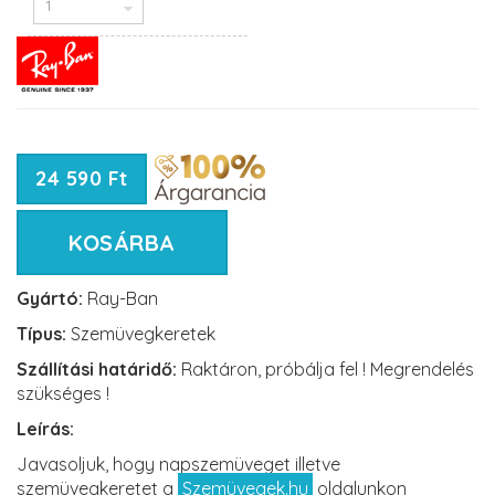
24 590 Ft
KOSÁRBA
Gyártó:
Ray-Ban
Típus:
Szemüvegkeretek
Szállítási határidő:
Raktáron, próbálja fel ! Megrendelés
szükséges !
Leírás:
Javasoljuk, hogy napszemüveget illetve
szemüvegkeretet a
Szemüvegek.hu
oldalunkon