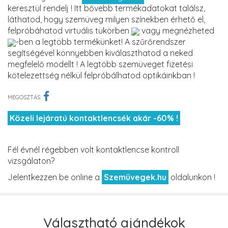
keresztül rendelj ! Itt bővebb termékadatokat találsz,
láthatod, hogy szemüveg milyen színekben érhető el,
felpróbáhatod virtuális tükörben
vagy megnézheted
-ben a legtöbb termékünket! A szűrőrendszer
segítségével könnyebben kiválaszthatod a neked
megfelelő modellt ! A legtöbb szemüveget fizetési
kötelezettség nélkül felpróbálhatod optikáinkban !
MEGOSZTÁS:
Közeli lejáratú kontaktlencsék akár -60% !
Fél évnél régebben volt kontaktlencse kontroll
vizsgálaton?
Jelentkezzen be online a
Szemüvegek.hu
oldalunkon !
Választható ajándékok