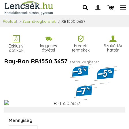
Főoldal
/
Szemüvegkeretek
/
RB1550 3657
Ingyenes
Eredeti
Szakértői
Exkluzív
átvétel
termékek
háttér
optikák
Ray-Ban RB1550 3657
szemüvegkeret
Mennyiség