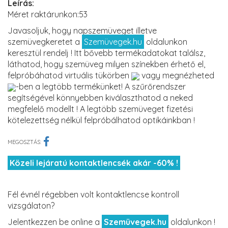
Leírás:
Méret raktárunkon:53
Javasoljuk, hogy napszemüveget illetve
szemüvegkeretet a
Szemüvegek.hu
oldalunkon
keresztül rendelj ! Itt bővebb termékadatokat találsz,
láthatod, hogy szemüveg milyen színekben érhető el,
felpróbáhatod virtuális tükörben
vagy megnézheted
-ben a legtöbb termékünket! A szűrőrendszer
segítségével könnyebben kiválaszthatod a neked
megfelelő modellt ! A legtöbb szemüveget fizetési
kötelezettség nélkül felpróbálhatod optikáinkban !
MEGOSZTÁS:
Közeli lejáratú kontaktlencsék akár -60% !
Fél évnél régebben volt kontaktlencse kontroll
vizsgálaton?
Jelentkezzen be online a
Szemüvegek.hu
oldalunkon !