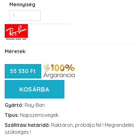
Mennyiség
Méretek:
55 530 Ft
KOSÁRBA
Gyártó:
Ray-Ban
Típus:
Napszemüvegek
Szállítási határidő:
Raktáron, próbálja fel ! Megrendelés
szükséges !