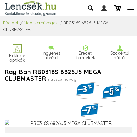
Főoldal
/
Napszemüvegek
/
RB0316S 6826J5 MEGA
CLUBMASTER
Ingyenes
Eredeti
Szakértői
Exkluzív
átvétel
termékek
háttér
optikák
Ray-Ban RB0316S 6826J5 MEGA
CLUBMASTER
napszemüveg