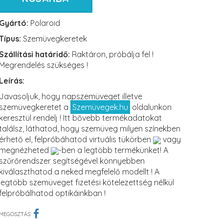
Gyártó:
Polaroid
Típus:
Szemüvegkeretek
Szállítási határidő:
Raktáron, próbálja fel !
Megrendelés szükséges !
Leírás:
Javasoljuk, hogy napszemüveget illetve
szemüvegkeretet a
Szemüvegek.hu
oldalunkon
keresztül rendelj ! Itt bővebb termékadatokat
találsz, láthatod, hogy szemüveg milyen színekben
érhető el, felpróbáhatod virtuális tükörben
vagy
megnézheted
-ben a legtöbb termékünket! A
szűrőrendszer segítségével könnyebben
kiválaszthatod a neked megfelelő modellt ! A
legtöbb szemüveget fizetési kötelezettség nélkül
felpróbálhatod optikáinkban !
MEGOSZTÁS: