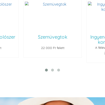
ok
Ingyenes kontaktlencse
Renu
kontrollvizsgálat
A félévenként ajánlott, de...
t
25 000 Ft felett