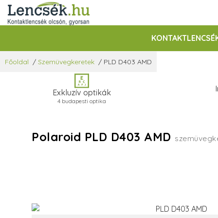
KONTAKTLENCSÉ
Főoldal
/
Szemüvegkeretek
/
PLD D403 AMD
Exkluzív optikák
4 budapesti optika
Polaroid PLD D403 AMD
szemüvegk