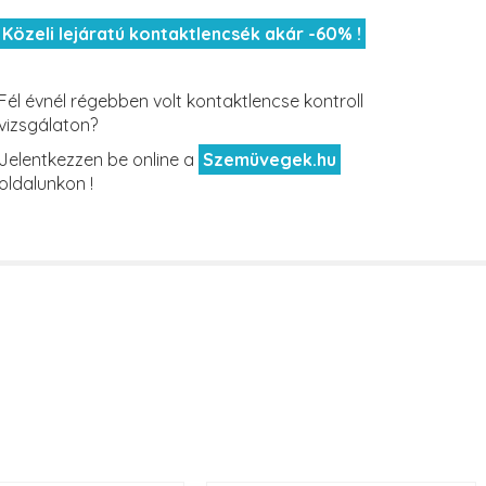
Közeli lejáratú kontaktlencsék akár -60% !
Fél évnél régebben volt kontaktlencse kontroll
vizsgálaton?
Jelentkezzen be online a
Szemüvegek.hu
oldalunkon !