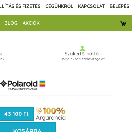
LLÍTÁS ÉS FIZETÉS
CÉGÜNKRŐL
KAPCSOLAT
BELÉPÉS
BLOG
AKCIÓK
k
Szakértői háttér
unk
Boltjainkban szemvizsgálat
43 100 Ft
KOSÁRBA