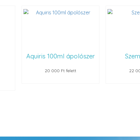
Aquiris 100ml ápolószer
Szemüvegt
20 000 Ft felett
22 000 Ft felet