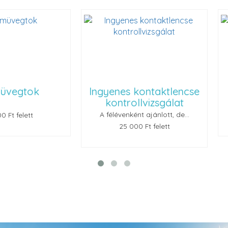
ok
Ingyenes kontaktlencse
Renu
kontrollvizsgálat
A félévenként ajánlott, de...
t
25 000 Ft felett