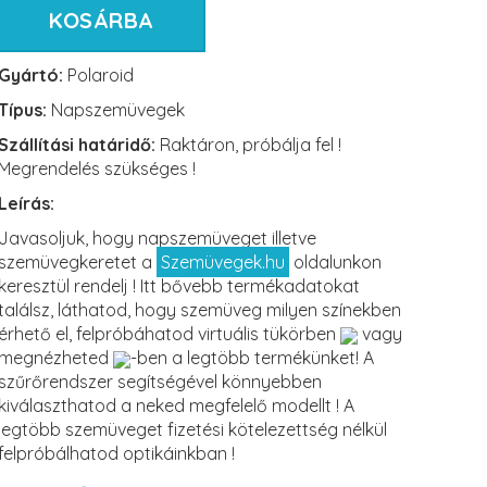
KOSÁRBA
Gyártó:
Polaroid
Típus:
Napszemüvegek
Szállítási határidő:
Raktáron, próbálja fel !
Megrendelés szükséges !
Leírás:
Javasoljuk, hogy napszemüveget illetve
szemüvegkeretet a
Szemüvegek.hu
oldalunkon
keresztül rendelj ! Itt bővebb termékadatokat
találsz, láthatod, hogy szemüveg milyen színekben
érhető el, felpróbáhatod virtuális tükörben
vagy
megnézheted
-ben a legtöbb termékünket! A
szűrőrendszer segítségével könnyebben
kiválaszthatod a neked megfelelő modellt ! A
legtöbb szemüveget fizetési kötelezettség nélkül
felpróbálhatod optikáinkban !