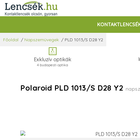
KONTAKTLENCSÉ
Főoldal
/
Napszemüvegek
/
PLD 1013/S D28 Y2
Exkluzív optikák
4 budapesti optika
Polaroid PLD 1013/S D28 Y2
naps