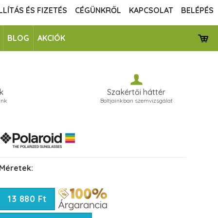
LLÍTÁS ÉS FIZETÉS
CÉGÜNKRŐL
KAPCSOLAT
BELÉPÉS
BLOG
AKCIÓK
k
Szakértői háttér
unk
Boltjainkban szemvizsgálat
Méretek:
13 880 Ft