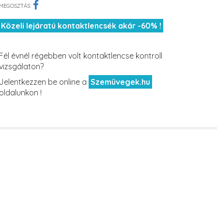
MEGOSZTÁS:
Közeli lejáratú kontaktlencsék akár -60% !
Fél évnél régebben volt kontaktlencse kontroll
vizsgálaton?
Jelentkezzen be online a
Szemüvegek.hu
oldalunkon !