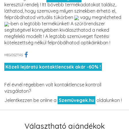
keresztül rendelj ! Itt bővebb termékadatokat találsz,
láthatod, hogy szemüveg milyen színekben érhető el,
felpróbáhatod virtuális tükörben
vagy megnézheted
-ben a legtöbb termékünket! A szűrőrendszer
segítségével könnyebben kiválaszthatod a neked
megfelelő modellt ! A legtöbb szemüveget fizetési
kötelezettség nélkül felpróbálhatod optikáinkban !
MEGOSZTÁS:
Közeli lejáratú kontaktlencsék akár -60% !
Fél évnél régebben volt kontaktlencse kontroll
vizsgálaton?
Jelentkezzen be online a
Szemüvegek.hu
oldalunkon !
Választható ajándékok