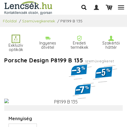
Főoldal
/
Szemüvegkeretek
/
P8199 B 135
Ingyenes
Eredeti
Szakértői
Exkluzív
átvétel
termékek
háttér
optikák
Porsche Design P8199 B 135
szemüvegkeret
Mennyiség