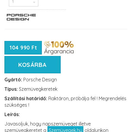
104 990 Ft
KOSÁRBA
Gyártó:
Porsche Design
Típus:
Szemüvegkeretek
Szállítási határidő:
Raktáron, próbálja fel ! Megrendelés
szükséges !
Leírás:
Javasoljuk, hogy napszemüveget illetve
szemüvegkeretet a
Szemüvegek.hu
oldalunkon