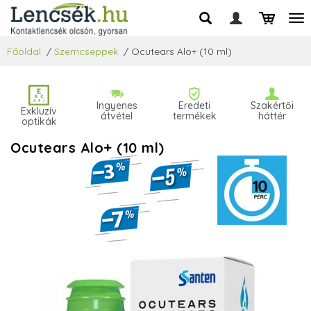
Főoldal
/
Szemcseppek
/
Ocutears Alo+ (10 ml)
Ingyenes
Eredeti
Szakértői
Exkluzív
átvétel
termékek
háttér
optikák
Ocutears Alo+ (10 ml)