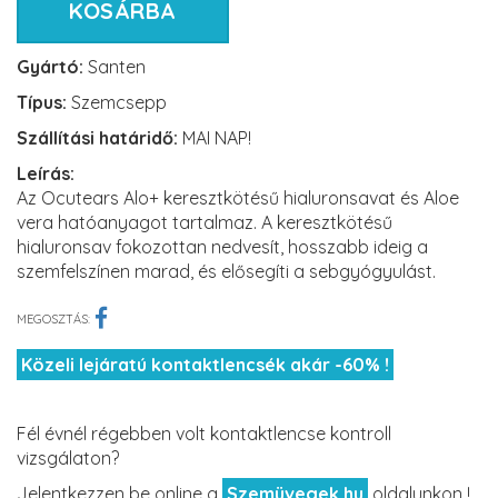
KOSÁRBA
Gyártó:
Santen
Típus:
Szemcsepp
Szállítási határidő:
MAI NAP!
Leírás:
Az Ocutears Alo+ keresztkötésű hialuronsavat és Aloe
vera hatóanyagot tartalmaz. A keresztkötésű
hialuronsav fokozottan nedvesít, hosszabb ideig a
szemfelszínen marad, és elősegíti a sebgyógyulást.
MEGOSZTÁS:
Közeli lejáratú kontaktlencsék akár -60% !
Fél évnél régebben volt kontaktlencse kontroll
vizsgálaton?
Jelentkezzen be online a
Szemüvegek.hu
oldalunkon !