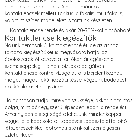
hónapos használatra is. A hagyományos
kontaktlencsék mellett tórikus, bifokális, multifokális,
valamint színes modelleket is tartunk készleten.
Kontaktlencse rendelés akár 20-70%-kal olcsóbban!
Kontaktlencse kiegészítők
Nálunk nemcsak új kontaktlencséjét, de az ahhoz
tartozó kiegészítőket is megvásárolhatja: az
ápolószerektől kezdve a tartókon át egészen a
szemcseppekig. Ha nem biztos a dolgában,
kontaktlencse kontrollvizsgálatra is bejelentkezhet,
melyet magas fokú hozzáértéssel végzünk budapesti
optikáinkban 4 helyszínen.
Ha pontosan tudja, mire van szüksége, akkor nincs más
dolga, mint pár egyszerű lépésben leadni a rendelést.
Amennyiben a segítségére lehetünk, mindenképpen
vegye fel a kapcsolatot többéves tapasztalattal bíró
látszerészeinkkel, optometristáinkkal személyesen
üzleteinkben!