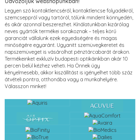
Üdvözöljük webshopunkban!
Legyen szó kontaktlencséről, kontaktlencse folyadékról,
szemcseppről vagy tartóról, tőlünk mindent könnyedén,
és akár azonnal beszerezhet. Kínálatunkban kizárólag
neves gyártók termékei sorakoznak – teljes körű
garanciát vállalunk ezek egyediségére és magas
minőségére egyaránt. Ugyanitt szemüvegkeretet és
napszemüveget is vásárolhat pénztárcabarát árakon.
Termékeinket exkluzív budapesti optikáinkban akár 10
percen belül kézhez veheti. Ha Önnek úgy
kényelmesebb, akkor kiszállítást is igényelhet több száz
átvételi pontra, otthonába vagy a munkahelyére.
Válasszon minket!