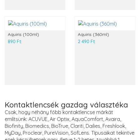
Aquiris (100ml)
Aquiris (360ml)
890 Ft
2 490 Ft
Kontaktlencsék gazdag választéka
Csak, hogy néhány főbb kontaktlencse márkát
említsünk: ACUVUE, Air Optix, AquaComfort, Avaira,
Biofinity, Biomedics, BioTrue, Clariti, Dailies, Freshlook,
MyDay, Proclear, PureVision, SofLens. Típusaikat tekintve
ezek készülhetnek napi, illetve 1-2 hetes, továbbá 1