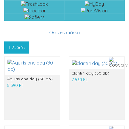
Összes márka
Szűrők
clariti 1 day (30 db)
Aquiris one day (30 db)
7 530 Ft
5 390 Ft