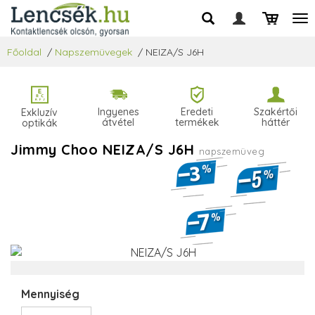
Főoldal
/
Napszemüvegek
/
NEIZA/S J6H
Ingyenes
Eredeti
Szakértői
Exkluzív
átvétel
termékek
háttér
optikák
Jimmy Choo NEIZA/S J6H
napszemüveg
Mennyiség