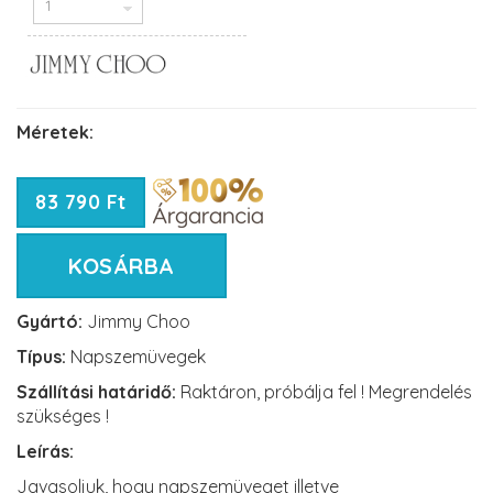
Méretek:
83 790 Ft
KOSÁRBA
Gyártó:
Jimmy Choo
Típus:
Napszemüvegek
Szállítási határidő:
Raktáron, próbálja fel ! Megrendelés
szükséges !
Leírás:
Javasoljuk, hogy napszemüveget illetve