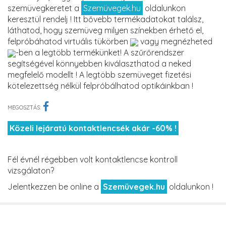
szemüvegkeretet a
Szemüvegek.hu
oldalunkon
keresztül rendelj ! Itt bővebb termékadatokat találsz,
láthatod, hogy szemüveg milyen színekben érhető el,
felpróbáhatod virtuális tükörben
vagy megnézheted
-ben a legtöbb termékünket! A szűrőrendszer
segítségével könnyebben kiválaszthatod a neked
megfelelő modellt ! A legtöbb szemüveget fizetési
kötelezettség nélkül felpróbálhatod optikáinkban !
MEGOSZTÁS:
Közeli lejáratú kontaktlencsék akár -60% !
Fél évnél régebben volt kontaktlencse kontroll
vizsgálaton?
Jelentkezzen be online a
Szemüvegek.hu
oldalunkon !