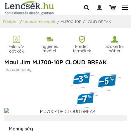
Főoldal
/
Napszemüvegek
/
MJ700-10P CLOUD BREAK
Ingyenes
Eredeti
Szakértői
Exkluzív
átvétel
termékek
háttér
optikák
Maui Jim MJ700-10P CLOUD BREAK
napszemüveg
Mennyiség