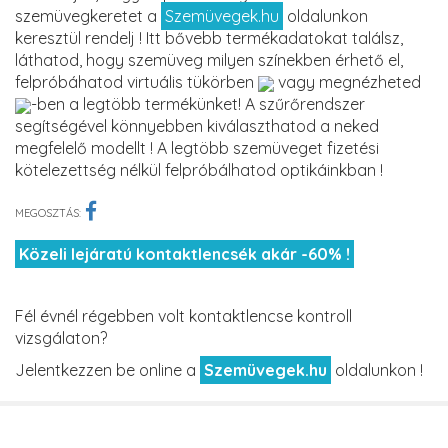
szemüvegkeretet a
Szemüvegek.hu
oldalunkon
keresztül rendelj ! Itt bővebb termékadatokat találsz,
láthatod, hogy szemüveg milyen színekben érhető el,
felpróbáhatod virtuális tükörben
vagy megnézheted
-ben a legtöbb termékünket! A szűrőrendszer
segítségével könnyebben kiválaszthatod a neked
megfelelő modellt ! A legtöbb szemüveget fizetési
kötelezettség nélkül felpróbálhatod optikáinkban !
MEGOSZTÁS:
Közeli lejáratú kontaktlencsék akár -60% !
Fél évnél régebben volt kontaktlencse kontroll
vizsgálaton?
Jelentkezzen be online a
Szemüvegek.hu
oldalunkon !