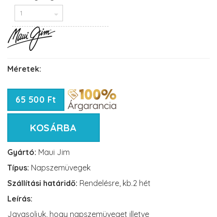
Méretek:
65 500 Ft
KOSÁRBA
Gyártó:
Maui Jim
Típus:
Napszemüvegek
Szállítási határidő:
Rendelésre, kb.2 hét
Leírás:
Javasoljuk, hogy napszemüveget illetve