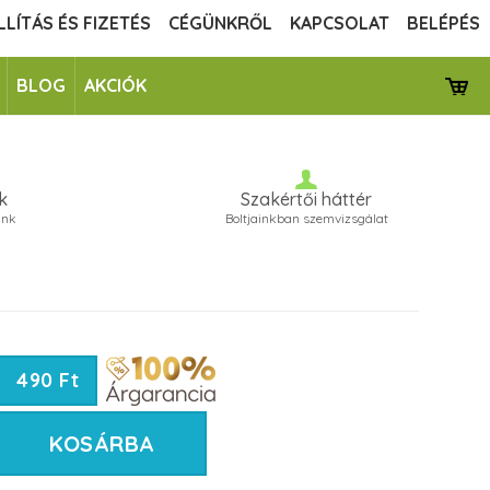
LLÍTÁS ÉS FIZETÉS
CÉGÜNKRŐL
KAPCSOLAT
BELÉPÉS
BLOG
AKCIÓK
k
Szakértői háttér
unk
Boltjainkban szemvizsgálat
490 Ft
KOSÁRBA