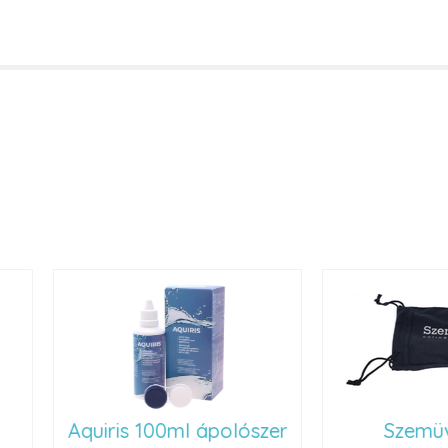
Aquiris 100ml ápolószer
Szemüvegt