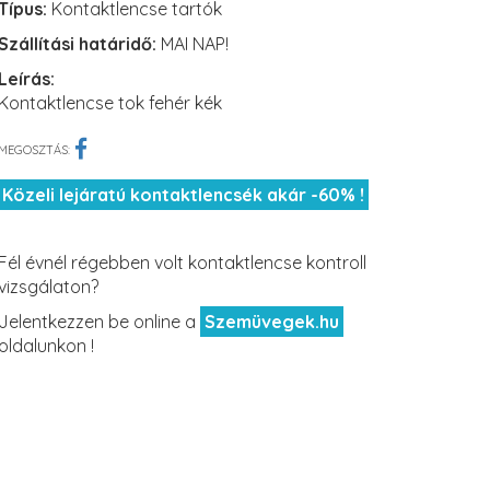
Típus:
Kontaktlencse tartók
Szállítási határidő:
MAI NAP!
Leírás:
Kontaktlencse tok fehér kék
MEGOSZTÁS:
Közeli lejáratú kontaktlencsék akár -60% !
Fél évnél régebben volt kontaktlencse kontroll
vizsgálaton?
Jelentkezzen be online a
Szemüvegek.hu
oldalunkon !