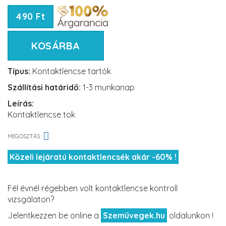
490 Ft
KOSÁRBA
Típus:
Kontaktlencse tartók
Szállítási határidő:
1-3 munkanap
Leírás:
Kontaktlencse tok
MEGOSZTÁS:
Közeli lejáratú kontaktlencsék akár -60% !
Fél évnél régebben volt kontaktlencse kontroll
vizsgálaton?
Jelentkezzen be online a
Szemüvegek.hu
oldalunkon !