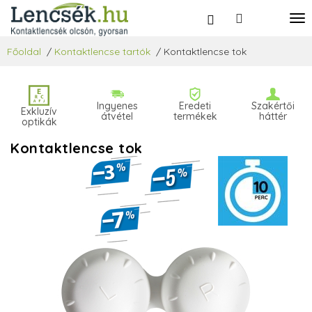
Főoldal
/
Kontaktlencse tartók
/
Kontaktlencse tok
Ingyenes
Eredeti
Szakértői
Exkluzív
átvétel
termékek
háttér
optikák
Kontaktlencse tok