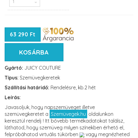
63 290 Ft
KOSÁRBA
Gyártó:
JUICY COUTURE
Típus:
Szemüvegkeretek
Szállítási határidő:
Rendelésre, kb.2 hét
Leírás:
Javasoljuk, hogy napszemüveget illetve
szemüvegkeretet a
Szemüvegek.hu
oldalunkon
keresztül rendelj ! Itt bővebb termékadatokat találsz,
láthatod, hogy szemüveg milyen színekben érhető el,
felpróbáhatod virtuális tükörben
vagy megnézheted