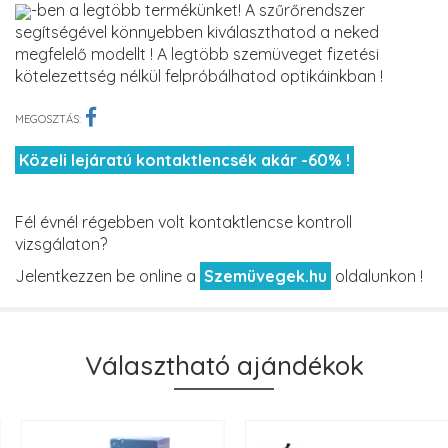
-ben a legtöbb termékünket! A szűrőrendszer
segítségével könnyebben kiválaszthatod a neked
megfelelő modellt ! A legtöbb szemüveget fizetési
kötelezettség nélkül felpróbálhatod optikáinkban !
MEGOSZTÁS:
Közeli lejáratú kontaktlencsék akár -60% !
Fél évnél régebben volt kontaktlencse kontroll
vizsgálaton?
Jelentkezzen be online a
Szemüvegek.hu
oldalunkon !
Választható ajándékok