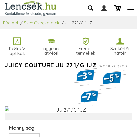
Főoldal
/
Szemüvegkeretek
/
JU 271/G 1JZ
Ingyenes
Eredeti
Szakértői
Exkluzív
átvétel
termékek
háttér
optikák
JUICY COUTURE JU 271/G 1JZ
szemüvegkeret
Mennyiség