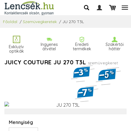
Főoldal
/
Szemüvegkeretek
/
JU 270 T3L
Ingyenes
Eredeti
Szakértői
Exkluzív
átvétel
termékek
háttér
optikák
JUICY COUTURE JU 270 T3L
szemüvegkeret
Mennyiség