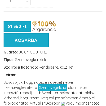
61 360 Ft
KOSÁRBA
Gyártó:
JUICY COUTURE
Típus:
Szemüvegkeretek
Szállítási határidő:
Rendelésre, kb.2 hét
Leírás:
Javasoljuk, hogy napszemüveget illetve
szemüvegkeretet a
Szemüvegek.hu
oldalunkon
keresztül rendelj ! Itt bővebb termékadatokat találsz,
láthatod, hogy szemüveg milyen színekben érhető el,
felpróbáhatod virtuális tükörben
vagy megnézheted