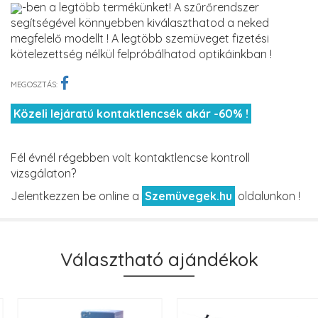
-ben a legtöbb termékünket! A szűrőrendszer
segítségével könnyebben kiválaszthatod a neked
megfelelő modellt ! A legtöbb szemüveget fizetési
kötelezettség nélkül felpróbálhatod optikáinkban !
MEGOSZTÁS:
Közeli lejáratú kontaktlencsék akár -60% !
Fél évnél régebben volt kontaktlencse kontroll
vizsgálaton?
Jelentkezzen be online a
Szemüvegek.hu
oldalunkon !
Választható ajándékok