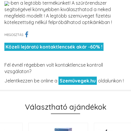
-ben a legtöbb termékünket! A szűrőrendszer
segítségével könnyebben kiválaszthatod a neked
megfelelő modellt ! A legtöbb szemüveget fizetési
kötelezettség nélkül felpróbálhatod optikáinkban !
MEGOSZTÁS:
Közeli lejáratú kontaktlencsék akár -60% !
Fél évnél régebben volt kontaktlencse kontroll
vizsgálaton?
Jelentkezzen be online a
Szemüvegek.hu
oldalunkon !
Választható ajándékok