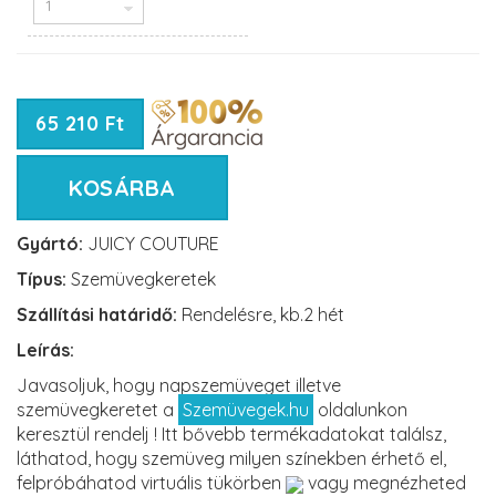
65 210 Ft
KOSÁRBA
Gyártó:
JUICY COUTURE
Típus:
Szemüvegkeretek
Szállítási határidő:
Rendelésre, kb.2 hét
Leírás:
Javasoljuk, hogy napszemüveget illetve
szemüvegkeretet a
Szemüvegek.hu
oldalunkon
keresztül rendelj ! Itt bővebb termékadatokat találsz,
láthatod, hogy szemüveg milyen színekben érhető el,
felpróbáhatod virtuális tükörben
vagy megnézheted