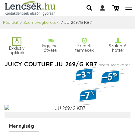
Főoldal
/
Szemüvegkeretek
/
JU 269/G KB7
Ingyenes
Eredeti
Szakértői
Exkluzív
átvétel
termékek
háttér
optikák
JUICY COUTURE JU 269/G KB7
szemüvegkeret
Mennyiség