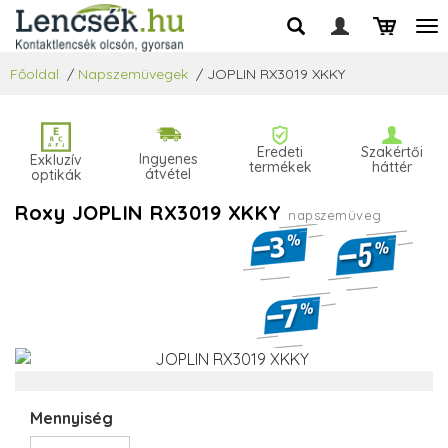
Főoldal
/
Napszemüvegek
/
JOPLIN RX3019 XKKY
Eredeti
Szakértői
Ingyenes
Exkluzív
termékek
háttér
átvétel
optikák
Roxy JOPLIN RX3019 XKKY
napszemüveg
Mennyiség