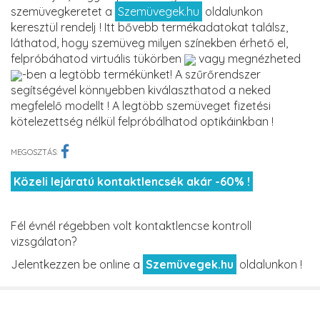
szemüvegkeretet a
Szemüvegek.hu
oldalunkon
keresztül rendelj ! Itt bővebb termékadatokat találsz,
láthatod, hogy szemüveg milyen színekben érhető el,
felpróbáhatod virtuális tükörben
vagy megnézheted
-ben a legtöbb termékünket! A szűrőrendszer
segítségével könnyebben kiválaszthatod a neked
megfelelő modellt ! A legtöbb szemüveget fizetési
kötelezettség nélkül felpróbálhatod optikáinkban !
MEGOSZTÁS:
Közeli lejáratú kontaktlencsék akár -60% !
Fél évnél régebben volt kontaktlencse kontroll
vizsgálaton?
Jelentkezzen be online a
Szemüvegek.hu
oldalunkon !