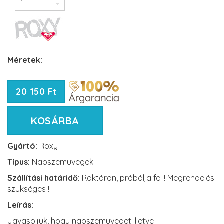
Méretek:
20 150 Ft
KOSÁRBA
Gyártó:
Roxy
Típus:
Napszemüvegek
Szállítási határidő:
Raktáron, próbálja fel ! Megrendelés
szükséges !
Leírás:
Javasoljuk, hogy napszemüveget illetve