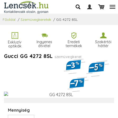
Főoldal
/
Szemüvegkeretek
/
GG 4272 8SL
Ingyenes
Eredeti
Szakértői
Exkluzív
átvétel
termékek
háttér
optikák
Gucci GG 4272 8SL
szemüvegkeret
Mennyiség