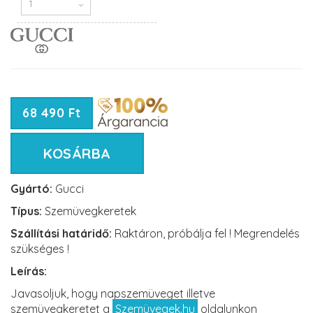
68 490 Ft
KOSÁRBA
Gyártó:
Gucci
Típus:
Szemüvegkeretek
Szállítási határidő:
Raktáron, próbálja fel ! Megrendelés
szükséges !
Leírás:
Javasoljuk, hogy napszemüveget illetve
szemüvegkeretet a
Szemüvegek.hu
oldalunkon