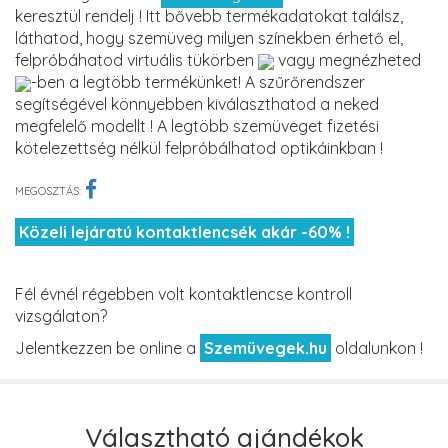
keresztül rendelj ! Itt bővebb termékadatokat találsz,
láthatod, hogy szemüveg milyen színekben érhető el,
felpróbáhatod virtuális tükörben
vagy megnézheted
-ben a legtöbb termékünket! A szűrőrendszer
segítségével könnyebben kiválaszthatod a neked
megfelelő modellt ! A legtöbb szemüveget fizetési
kötelezettség nélkül felpróbálhatod optikáinkban !
MEGOSZTÁS:
Közeli lejáratú kontaktlencsék akár -60% !
Fél évnél régebben volt kontaktlencse kontroll
vizsgálaton?
Jelentkezzen be online a
Szemüvegek.hu
oldalunkon !
Választható ajándékok