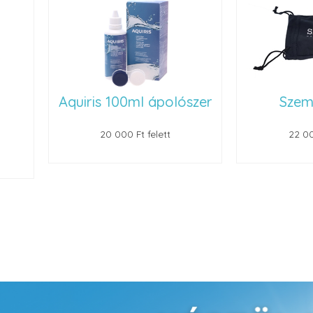
Aquiris 100ml ápolószer
Szemüvegt
20 000 Ft felett
22 000 Ft felet