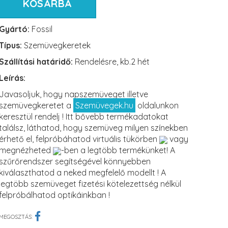
KOSÁRBA
Gyártó:
Fossil
Típus:
Szemüvegkeretek
Szállítási határidő:
Rendelésre, kb.2 hét
Leírás:
Javasoljuk, hogy napszemüveget illetve
szemüvegkeretet a
Szemüvegek.hu
oldalunkon
keresztül rendelj ! Itt bővebb termékadatokat
találsz, láthatod, hogy szemüveg milyen színekben
érhető el, felpróbáhatod virtuális tükörben
vagy
megnézheted
-ben a legtöbb termékünket! A
szűrőrendszer segítségével könnyebben
kiválaszthatod a neked megfelelő modellt ! A
legtöbb szemüveget fizetési kötelezettség nélkül
felpróbálhatod optikáinkban !
MEGOSZTÁS: