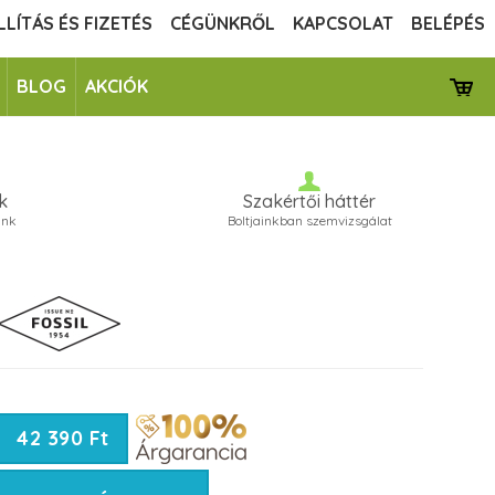
LLÍTÁS ÉS FIZETÉS
CÉGÜNKRŐL
KAPCSOLAT
BELÉPÉS
BLOG
AKCIÓK
k
Szakértői háttér
unk
Boltjainkban szemvizsgálat
42 390 Ft