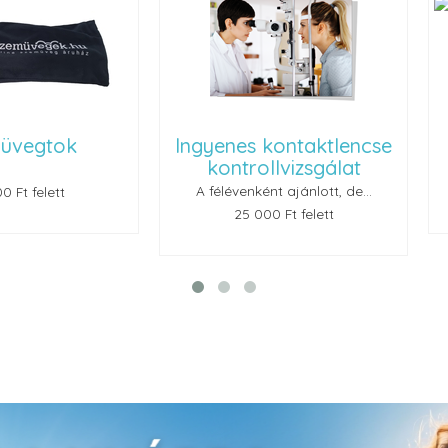
ok
Ingyenes kontaktlencse
Renu
kontrollvizsgálat
A félévenként ajánlott, de...
t
25 000 Ft felett