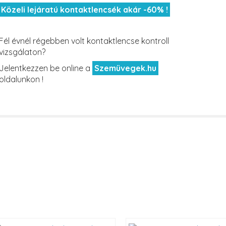
Közeli lejáratú kontaktlencsék akár -60% !
Fél évnél régebben volt kontaktlencse kontroll
vizsgálaton?
Jelentkezzen be online a
Szemüvegek.hu
oldalunkon !