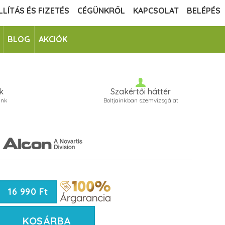
LLÍTÁS ÉS FIZETÉS
CÉGÜNKRŐL
KAPCSOLAT
BELÉPÉS
BLOG
AKCIÓK
k
Szakértői háttér
unk
Boltjainkban szemvizsgálat
16 990 Ft
KOSÁRBA