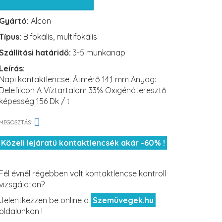
Gyártó:
Alcon
Típus:
Bifokális, multifokális
Szállítási határidő:
3-5 munkanap
Leírás:
Napi kontaktlencse. Átmérő 14,1 mm Anyag:
Delefilcon A Víztartalom 33% Oxigénáteresztő
képesség 156 Dk / t
MEGOSZTÁS:
Közeli lejáratú kontaktlencsék akár -60% !
Fél évnél régebben volt kontaktlencse kontroll
vizsgálaton?
Jelentkezzen be online a
Szemüvegek.hu
oldalunkon !