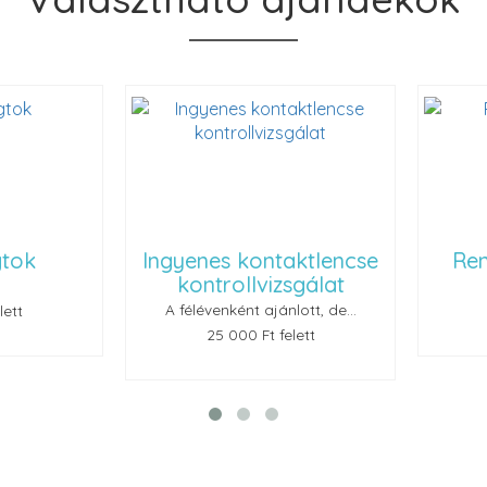
ok
Ingyenes kontaktlencse
Renu
kontrollvizsgálat
A félévenként ajánlott, de...
t
25 000 Ft felett