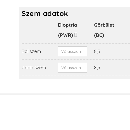
Szem adatok
Dioptria
Görbület
(PWR)
(BC)
Bal szem
8,5
Jobb szem
8,5