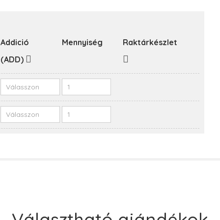
Addició
Mennyiség
Raktárkészlet
(ADD)
Választható ajándékok