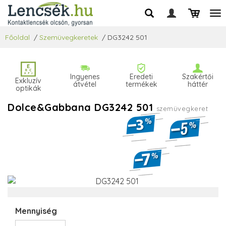
Főoldal
/
Szemüvegkeretek
/
DG3242 501
Ingyenes
Eredeti
Szakértői
Exkluzív
átvétel
termékek
háttér
optikák
Dolce&Gabbana DG3242 501
szemüvegkeret
Mennyiség