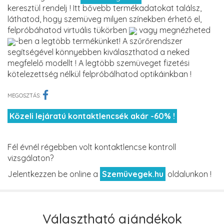
keresztül rendelj ! Itt bővebb termékadatokat találsz,
láthatod, hogy szemüveg milyen színekben érhető el,
felpróbáhatod virtuális tükörben
vagy megnézheted
-ben a legtöbb termékünket! A szűrőrendszer
segítségével könnyebben kiválaszthatod a neked
megfelelő modellt ! A legtöbb szemüveget fizetési
kötelezettség nélkül felpróbálhatod optikáinkban !
MEGOSZTÁS:
Közeli lejáratú kontaktlencsék akár -60% !
Fél évnél régebben volt kontaktlencse kontroll
vizsgálaton?
Jelentkezzen be online a
Szemüvegek.hu
oldalunkon !
Választható ajándékok