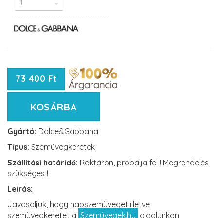
73 400 Ft
KOSÁRBA
Gyártó:
Dolce&Gabbana
Típus:
Szemüvegkeretek
Szállítási határidő:
Raktáron, próbálja fel ! Megrendelés
szükséges !
Leírás:
Javasoljuk, hogy napszemüveget illetve
szemüvegkeretet a
Szemüvegek.hu
oldalunkon