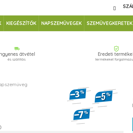
SZÁ
K
KIEGÉSZÍTŐK
NAPSZEMÜVEGEK
SZEMÜVEGKERETEK
Ingyenes átvétel
Eredeti terméke
és szállítás
termékeket forgalmaz
apszemüveg