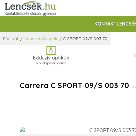
KONTAKTLENCSÉ
Főoldal
/
Napszemüvegek
/
C SPORT 09/S 003 70
Exkluzív optikák
4 budapesti optika
Carrera C SPORT 09/S 003 70
n