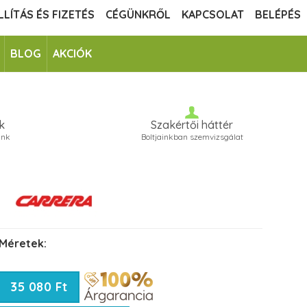
LLÍTÁS ÉS FIZETÉS
CÉGÜNKRŐL
KAPCSOLAT
BELÉPÉS
BLOG
AKCIÓK
k
Szakértői háttér
unk
Boltjainkban szemvizsgálat
Méretek:
35 080 Ft