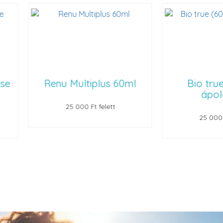
 Multiplus 60ml
Bio true (60 ml)
ápolószer
25 000 Ft felett
25 000 Ft felett