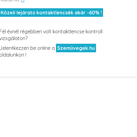
MEGOSZTÁS:
Közeli lejáratú kontaktlencsék akár -60% !
Fél évnél régebben volt kontaktlencse kontroll
vizsgálaton?
Jelentkezzen be online a
Szemüvegek.hu
oldalunkon !