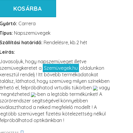
KOSÁRBA
Gyártó:
Carrera
Típus:
Napszemüvegek
Szállítási határidő:
Rendelésre, kb.2 hét
Leírás:
Javasoljuk, hogy napszemüveget illetve
szemüvegkeretet a
Szemüvegek.hu
oldalunkon
keresztül rendelj ! Itt bővebb termékadatokat
találsz, láthatod, hogy szemüveg milyen színekben
érhető el, felpróbáhatod virtuális tükörben
vagy
megnézheted
-ben a legtöbb termékünket! A
szűrőrendszer segítségével könnyebben
kiválaszthatod a neked megfelelő modellt ! A
legtöbb szemüveget fizetési kötelezettség nélkül
felpróbálhatod optikáinkban !