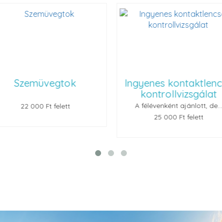
ok
Ingyenes kontaktlencse
Renu
kontrollvizsgálat
A félévenként ajánlott, de...
t
25 000 Ft felett