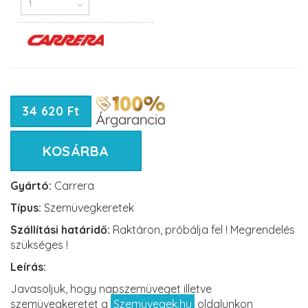
34 620 Ft
KOSÁRBA
Gyártó:
Carrera
Típus:
Szemüvegkeretek
Szállítási határidő:
Raktáron, próbálja fel ! Megrendelés
szükséges !
Leírás:
Javasoljuk, hogy napszemüveget illetve
szemüvegkeretet a
Szemüvegek.hu
oldalunkon