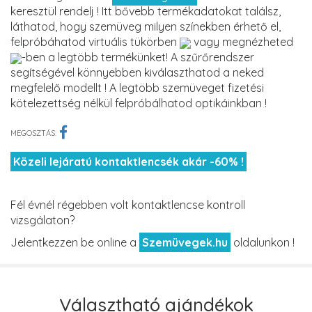
keresztül rendelj ! Itt bővebb termékadatokat találsz,
láthatod, hogy szemüveg milyen színekben érhető el,
felpróbáhatod virtuális tükörben
vagy megnézheted
-ben a legtöbb termékünket! A szűrőrendszer
segítségével könnyebben kiválaszthatod a neked
megfelelő modellt ! A legtöbb szemüveget fizetési
kötelezettség nélkül felpróbálhatod optikáinkban !
MEGOSZTÁS:
Közeli lejáratú kontaktlencsék akár -60% !
Fél évnél régebben volt kontaktlencse kontroll
vizsgálaton?
Jelentkezzen be online a
Szemüvegek.hu
oldalunkon !
Választható ajándékok