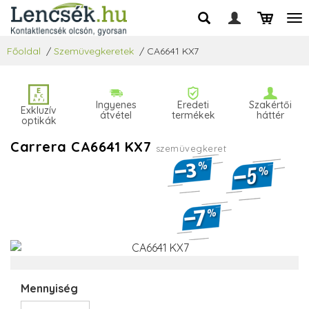
Főoldal
/
Szemüvegkeretek
/
CA6641 KX7
Ingyenes
Eredeti
Szakértői
Exkluzív
átvétel
termékek
háttér
optikák
Carrera CA6641 KX7
szemüvegkeret
Mennyiség