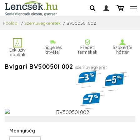
Főoldal
/
Szemüvegkeretek
/
BV50050I 002
Ingyenes
Eredeti
Szakértői
Exkluzív
átvétel
termékek
háttér
optikák
Bvlgari BV50050I 002
szemüvegkeret
Mennyiség