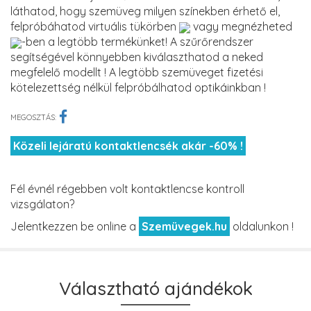
láthatod, hogy szemüveg milyen színekben érhető el,
felpróbáhatod virtuális tükörben
vagy megnézheted
-ben a legtöbb termékünket! A szűrőrendszer
segítségével könnyebben kiválaszthatod a neked
megfelelő modellt ! A legtöbb szemüveget fizetési
kötelezettség nélkül felpróbálhatod optikáinkban !
MEGOSZTÁS:
Közeli lejáratú kontaktlencsék akár -60% !
Fél évnél régebben volt kontaktlencse kontroll
vizsgálaton?
Jelentkezzen be online a
Szemüvegek.hu
oldalunkon !
Választható ajándékok