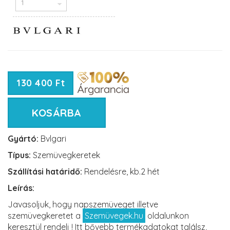
130 400 Ft
KOSÁRBA
Gyártó:
Bvlgari
Típus:
Szemüvegkeretek
Szállítási határidő:
Rendelésre, kb.2 hét
Leírás:
Javasoljuk, hogy napszemüveget illetve
szemüvegkeretet a
Szemüvegek.hu
oldalunkon
keresztül rendelj ! Itt bővebb termékadatokat találsz,